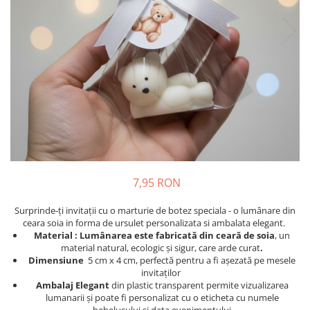
Meniuri & nr de BOTEZ
Pahare Miri & Nasi
Plicuri si cartoane pentru INVITATII
Cocarde nunta
TAVA pentru MOT
Inmormatare/pomana
Cruciulite de BOTEZ
Meniuri pentru NUNTA
Invitatii BANCHET
Decoratiuni NUNTA
Baloane & decoratiuni BOTEZ
Trusouri & Lumanari Botez
7,95 RON
Surprinde-ți invitații cu o marturie de botez speciala - o lumânare din
ceara soia in forma de ursulet personalizata si ambalata elegant.
Material : Lumânarea este fabricată din ceară de soia
, un
material natural, ecologic și sigur, care arde curat
.
Dimensiune
5 cm x 4 cm, perfectă pentru a fi așezată pe mesele
invitaților
Ambalaj Elegant
din plastic transparent permite vizualizarea
lumanarii și poate fi personalizat cu o eticheta cu numele