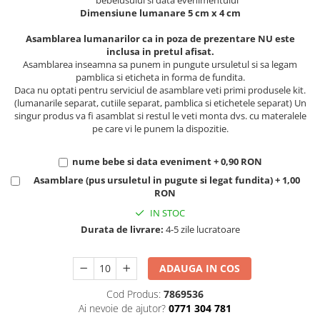
bebelusului si data evenimentului
Dimensiune lumanare 5 cm x 4 cm
Asamblarea lumanarilor ca in poza de prezentare NU este
inclusa in pretul afisat.
Asamblarea inseamna sa punem in pungute ursuletul si sa legam
pamblica si eticheta in forma de fundita.
Daca nu optati pentru serviciul de asamblare veti primi produsele kit.
(lumanarile separat, cutiile separat, pamblica si etichetele separat) Un
singur produs va fi asamblat si restul le veti monta dvs. cu materalele
pe care vi le punem la dispozitie.
nume bebe si data eveniment + 0,90 RON
Asamblare (pus ursuletul in pugute si legat fundita) + 1,00
RON
IN STOC
Durata de livrare:
4-5 zile lucratoare
ADAUGA IN COS
Cod Produs:
7869536
Ai nevoie de ajutor?
0771 304 781