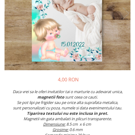
Meniuri & nr de BOTEZ
Pahare Miri & Nasi
Plicuri si cartoane pentru INVITATII
Cocarde nunta
TAVA pentru MOT
Inmormatare/pomana
Cruciulite de BOTEZ
Meniuri pentru NUNTA
Invitatii BANCHET
Decoratiuni NUNTA
Baloane & decoratiuni BOTEZ
Trusouri & Lumanari Botez
4,00 RON
Daca vrei sa le oferi invitatilor tai o marturie cu adevarat unica,
magnetii foto
sunt ceea ce cauti.
Se pot lipi pe frigider sau pe orice alta suprafata metalica,
sunt personalizati cu poza, numele si data evenimentului tau.
Tiparirea textului nu este inclusa in pret.
Magnetii vin gata ambalati in plicuri transparente.
Dimensiune:
8.5 cm x 6 cm
Grosime:
0.6 mm