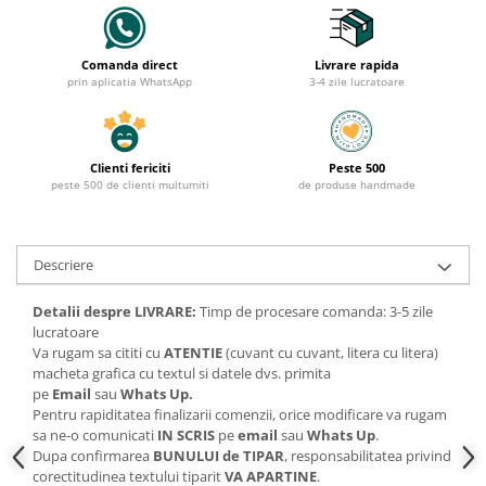
Comanda direct
Livrare rapida
prin aplicatia WhatsApp
3-4 zile lucratoare
Clienti fericiti
Peste 500
peste 500 de clienti multumiti
de produse handmade
Descriere
Detalii despre LIVRARE:
Timp de procesare comanda: 3-5 zile
lucratoare
Va rugam sa cititi cu
ATENTIE
(cuvant cu cuvant, litera cu litera)
macheta grafica cu textul si datele dvs. primita
pe
Email
sau
Whats Up.
Pentru rapiditatea finalizarii comenzii, orice modificare va rugam
sa ne-o comunicati
IN SCRIS
pe
email
sau
Whats Up
.
Dupa confirmarea
BUNULUI de TIPAR
, responsabilitatea privind
corectitudinea textului tiparit
VA APARTINE
.