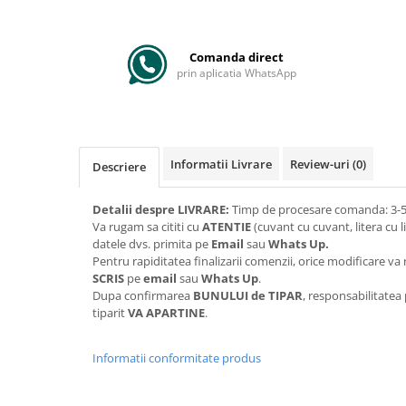
Comanda direct
prin aplicatia WhatsApp
Informatii Livrare
Review-uri
(0)
Descriere
Detalii despre LIVRARE:
Timp de procesare comanda: 3-5 
Va rugam sa cititi cu
ATENTIE
(cuvant cu cuvant, litera cu l
datele dvs. primita pe
Email
sau
Whats Up.
Pentru rapiditatea finalizarii comenzii, orice modificare 
SCRIS
pe
email
sau
Whats Up
.
Dupa confirmarea
BUNULUI de TIPAR
, responsabilitatea
tiparit
VA APARTINE
.
Informatii conformitate produs