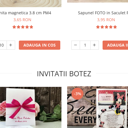
nita magnetica 3.8 cm PM4
Sapunel FOTO in Saculet
3,65 RON
3,95 RON
ADAUGA IN COS
ADAUGA I
INVITATII BOTEZ
-3%