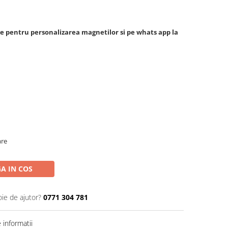
ele pentru personalizarea magnetilor si pe whats app la
are
A IN COS
oie de ajutor?
0771 304 781
informatii