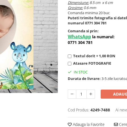
Dimensiune:
8.5 cm x 6 cm
Grosime:
0.6 mm
Comanda minima 20 buc
Puteti trimite fotografia si dat
numarul 0771 304 781
Comanda si prin:
WhatsApp
la numarul:
0771 304 781
Textul dorit + 1,00 RON
Atasare FOTOGRAFIE
IN STOC
Durata de livrare:
3-5 zile lucrato
ADAUG
Cod Produs:
4249-7488
Ai nev
Adauga la Favorite
Cere 