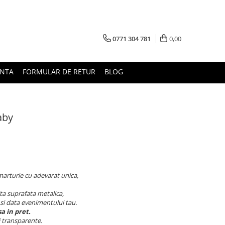
0771 304 781
0,00
UNTA
FORMULAR DE RETUR
BLOG
aby
o marturie cu adevarat unica,
alta suprafata metalica,
si data evenimentului tau.
a in pret.
i transparente.