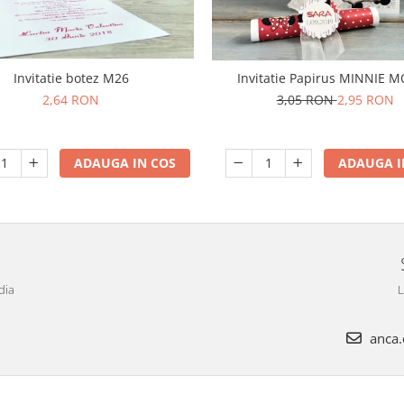
Invitatie botez M26
Invitatie Papirus MINNIE 
2,64 RON
3,05 RON
2,95 RON
ADAUGA IN COS
ADAUGA I
dia
L
anca.c