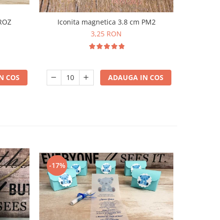
Iconita magnetica 3.8 cm PM2
 ROZ
Magnet 
3,25 RON
ADAUGA IN COS
N COS
-17%
-50%