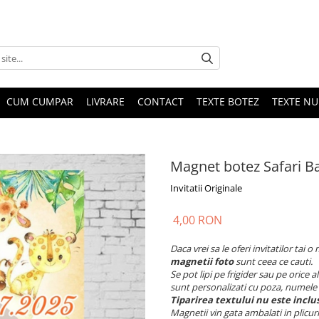
CUM CUMPAR
LIVRARE
CONTACT
TEXTE BOTEZ
TEXTE N
Magnet botez Safari B
Invitatii Originale
4,00 RON
Daca vrei sa le oferi invitatilor tai 
magnetii foto
sunt ceea ce cauti.
Se pot lipi pe frigider sau pe orice 
sunt personalizati cu poza, numele 
Tiparirea textului nu este inclus
Magnetii vin gata ambalati in plicur