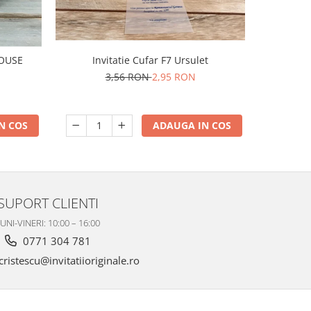
I
MOUSE
Invitatie Cufar F7 Ursulet
3,56 RON
2,95 RON
N COS
ADAUGA IN COS
SUPORT CLIENTI
UNI-VINERI: 10:00 – 16:00
0771 304 781
ristescu@invitatiioriginale.ro