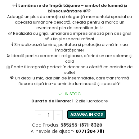
✨🕯️
Lumânare de împărtășanie – simbol de lumină și
binecuvântare
🕊️💛
Adaugă un plus de emoție și eleganță momentului special cu
această lumânare delicată, creată pentru a marca un
eveniment plin de semnificație ✨
🌿 Realizată cu grijă, lumânarea impresionează prin designul
său fin și aspectul rafinat
🕯️ Simbolizează lumina, puritatea și protecția divină în ziua
împărtășaniei
💫 Ideală pentru ceremonii religioase, oferind un aer solemn și
cald
🎀 Poate fi integrată perfect în decor sau oferită ca amintire de
suflet
💖 Un detaliu mic, dar plin de însemnătate, care transformă
fiecare clipă într-o amintire luminoasă și specială!
IN STOC
Durata de livrare:
1-2 zile lucratoare
ADAUGA IN COS
Cod Produs:
585255-1871-8320
Ai nevoie de ajutor?
0771 304 781