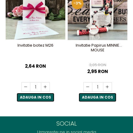
-3%
Invitatie botez M26
Invitatie Papirus MINNIE
MOUSE
3,05 RON
2,64 RON
2,95 RON
ADAUGA IN COS
ADAUGA IN COS
SOCIAL
Urmareste-ne in social media