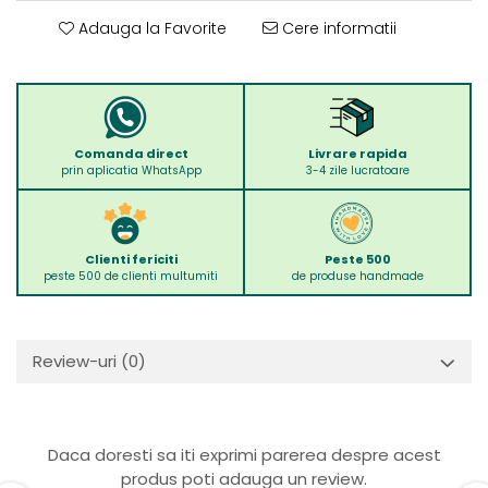
Adauga la Favorite
Cere informatii
Comanda direct
Livrare rapida
prin aplicatia WhatsApp
3-4 zile lucratoare
Clienti fericiti
Peste 500
peste 500 de clienti multumiti
de produse handmade
Review-uri
(0)
Daca doresti sa iti exprimi parerea despre acest
produs poti adauga un review.