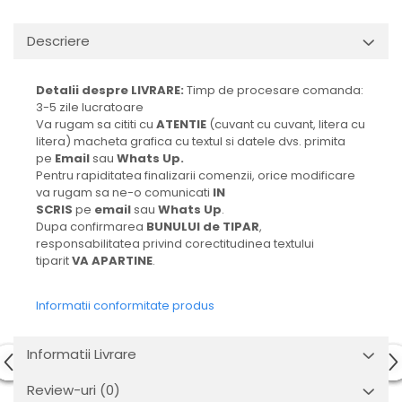
Descriere
Detalii despre LIVRARE:
Timp de procesare comanda:
3-5 zile lucratoare
Va rugam sa cititi cu
ATENTIE
(cuvant cu cuvant, litera cu
litera) macheta grafica cu textul si datele dvs. primita
pe
Email
sau
Whats Up.
Pentru rapiditatea finalizarii comenzii, orice modificare
va rugam sa ne-o comunicati
IN
SCRIS
pe
email
sau
Whats Up
.
Dupa confirmarea
BUNULUI de TIPAR
,
responsabilitatea privind corectitudinea textului
tiparit
VA APARTINE
.
Informatii conformitate produs
Informatii Livrare
Review-uri
(0)