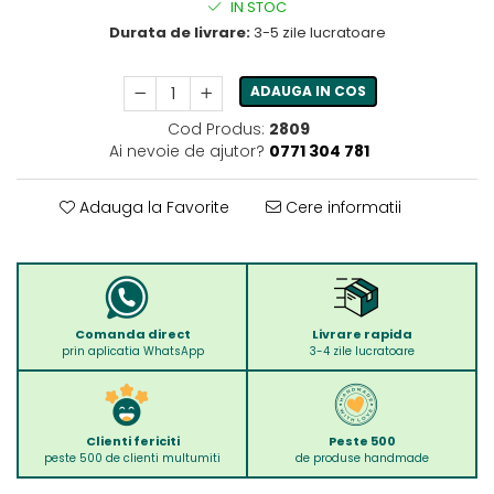
IN STOC
Durata de livrare:
3-5 zile lucratoare
ADAUGA IN COS
Cod Produs:
2809
Ai nevoie de ajutor?
0771 304 781
Adauga la Favorite
Cere informatii
Comanda direct
Livrare rapida
prin aplicatia WhatsApp
3-4 zile lucratoare
Clienti fericiti
Peste 500
peste 500 de clienti multumiti
de produse handmade