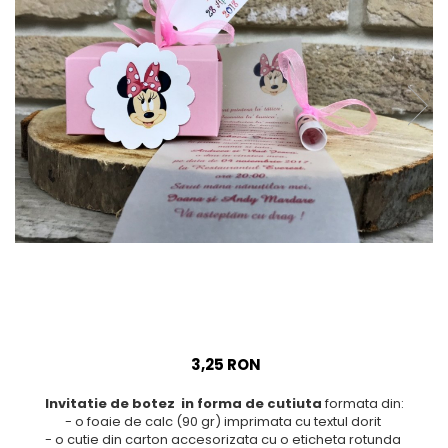
Meniuri & nr de BOTEZ
Pahare Miri & Nasi
Plicuri si cartoane pentru
Cocarde nunta
INVITATII
Inmormatare/pomana
TAVA pentru MOT
Meniuri pentru NUNTA
Cruciulite de BOTEZ
Decoratiuni NUNTA
Invitatii BANCHET
Baloane & decoratiuni BOTEZ
Trusouri & Lumanari Botez
3,25 RON
Invitatie de botez in forma de cutiuta
formata din:
- o foaie de calc (90 gr) imprimata cu textul dorit
- o cutie din carton accesorizata cu o eticheta rotunda