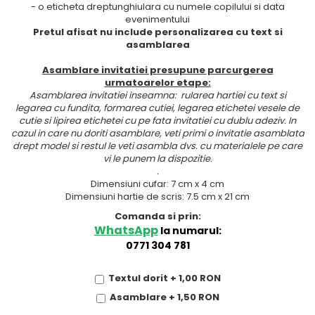
- o eticheta dreptunghiulara cu numele copilului si data
evenimentului
Pretul afisat nu include personalizarea cu text si
asamblarea
Asamblare invitatiei presupune parcurgerea
urmatoarelor etape:
Asamblarea invitatiei inseamna: rularea hartiei cu text si
legarea cu fundita, formarea cutiei, legarea etichetei vesele de
cutie si lipirea etichetei cu pe fata invitatiei cu dublu adeziv. In
cazul in care nu doriti asamblare, veti primi o invitatie asamblata
drept model si restul le veti asambla dvs. cu materialele pe care
vi le punem la dispozitie.
.
Dimensiuni cufar: 7 cm x 4 cm
Dimensiuni hartie de scris: 7.5 cm x 21 cm
Comanda si prin:
WhatsApp
la numarul:
0771 304 781
Textul dorit + 1,00 RON
Asamblare + 1,50 RON