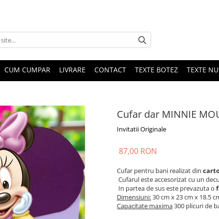
CUM CUMPAR
LIVRARE
CONTACT
TEXTE BOTEZ
TEXTE N
Cufar dar MINNIE MO
Invitatii Originale
87,00 RON
Cufar pentru bani realizat din
carto
Cufarul este accesorizat cu un decu
In partea de sus este prevazuta o
f
Dimensiuni:
30 cm x 23 cm x 18.5 c
Capacitate maxima
300 plicuri de b