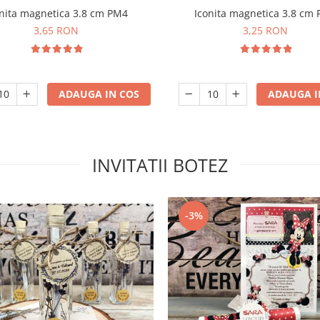
Iconita magnetica 3.8 cm
nita magnetica 3.8 cm PM4
3,25 RON
3,65 RON
ADAUGA I
ADAUGA IN COS
INVITATII BOTEZ
-3%