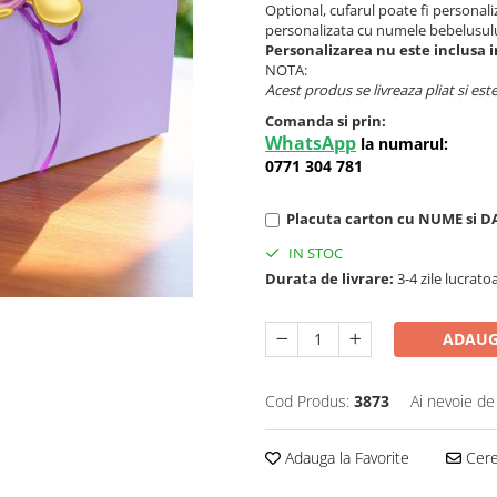
Optional, cufarul poate fi personali
personalizata cu numele bebelusulu
Personalizarea nu este inclusa i
NOTA:
Acest produs se livreaza pliat si es
Comanda si prin:
WhatsApp
la numarul:
0771 304 781
Placuta carton cu NUME si D
IN STOC
Durata de livrare:
3-4 zile lucrato
ADAUG
Cod Produs:
3873
Ai nevoie de
Adauga la Favorite
Cere 