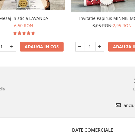
Mesaj in sticla LAVANDA
Invitatie Papirus MINNIE 
6,50 RON
3,05 RON
2,95 RON
ADAUGA IN COS
ADAUGA I
dia
L
anca.c
DATE COMERCIALE