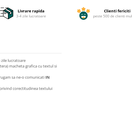
Livrare rapida
Clienti fericiti
3-4 zile lucratoare
peste 500 de clienti mul
zile lucratoare
itera) macheta grafica cu textul si
va rugam sa ne-o comunicati
IN
 privind corectitudinea textului