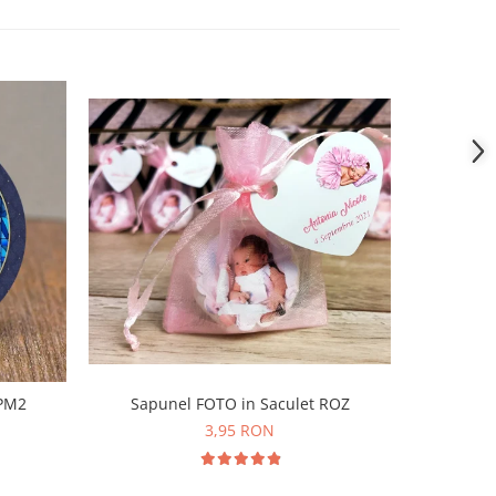
 PM2
Sapunel FOTO in Saculet ROZ
Borcane
3,95 RON