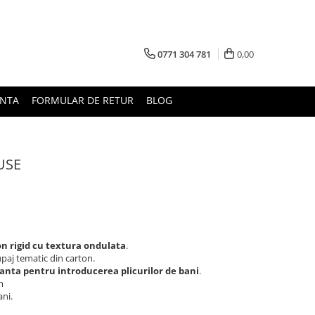
0771 304 781
0,00
UNTA
FORMULAR DE RETUR
BLOG
USE
n rigid cu textura ondulata
.
paj tematic din carton.
anta pentru introducerea plicurilor de bani
.
m
ani.