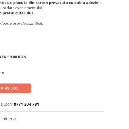
zat cu o
placuta din carton prevazuta cu dublu adeziv
si
i si data eveniementului.
n pretul cufarului.
te foarte usor de asamblat.
ATA + 9,00 RON
are
A IN COS
 ajutor?
0771 304 781
informatii