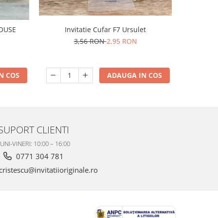
I
MOUSE
Invitatie Cufar F7 Ursulet
3,56 RON
2,95 RON
N COS
ADAUGA IN COS
SUPORT CLIENTI
UNI-VINERI: 10:00 – 16:00
0771 304 781
ristescu@invitatiioriginale.ro