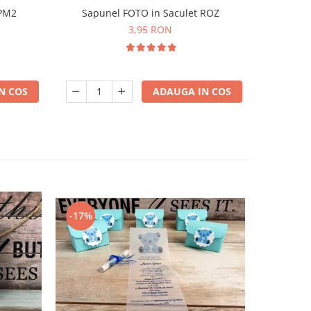
 PM2
Sapunel FOTO in Saculet ROZ
Borcane
3,95 RON
N COS
ADAUGA IN COS
-17%
-50%