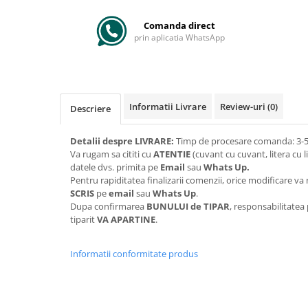
Comanda direct
prin aplicatia WhatsApp
Informatii Livrare
Review-uri
(0)
Descriere
Detalii despre LIVRARE:
Timp de procesare comanda: 3-5 
Va rugam sa cititi cu
ATENTIE
(cuvant cu cuvant, litera cu l
datele dvs. primita pe
Email
sau
Whats Up.
Pentru rapiditatea finalizarii comenzii, orice modificare 
SCRIS
pe
email
sau
Whats Up
.
Dupa confirmarea
BUNULUI de TIPAR
, responsabilitatea
tiparit
VA APARTINE
.
Informatii conformitate produs