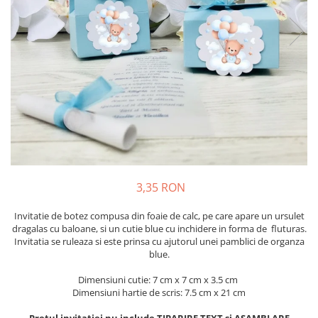
Meniuri & nr de BOTEZ
Pahare Miri & Nasi
Plicuri si cartoane pentru INVITATII
Cocarde nunta
TAVA pentru MOT
Inmormatare/pomana
Cruciulite de BOTEZ
Meniuri pentru NUNTA
Invitatii BANCHET
Decoratiuni NUNTA
Baloane & decoratiuni BOTEZ
Trusouri & Lumanari Botez
3,35 RON
Invitatie de botez compusa din foaie de calc, pe care apare un ursulet
dragalas cu baloane, si un cutie blue cu inchidere in forma de fluturas.
Invitatia se ruleaza si este prinsa cu ajutorul unei pamblici de organza
blue.
Dimensiuni cutie: 7 cm x 7 cm x 3.5 cm
Dimensiuni hartie de scris: 7.5 cm x 21 cm