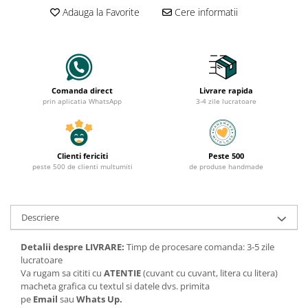
Adauga la Favorite
Cere informatii
Comanda direct
Livrare rapida
prin aplicatia WhatsApp
3-4 zile lucratoare
Clienti fericiti
Peste 500
peste 500 de clienti multumiti
de produse handmade
Descriere
Detalii despre LIVRARE:
Timp de procesare comanda: 3-5 zile
lucratoare
Va rugam sa cititi cu
ATENTIE
(cuvant cu cuvant, litera cu litera)
macheta grafica cu textul si datele dvs. primita
pe
Email
sau
Whats Up.