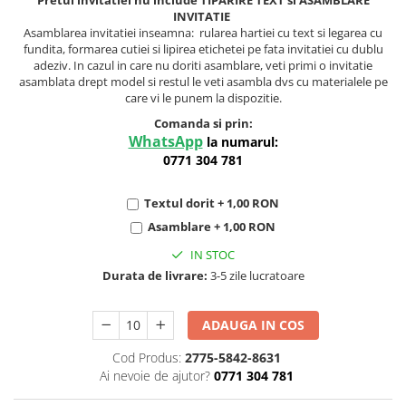
Pretul invitatiei nu include TIPARIRE TEXT si ASAMBLARE
INVITATIE
Asamblarea invitatiei inseamna: rularea hartiei cu text si legarea cu
fundita, formarea cutiei si lipirea etichetei pe fata invitatiei cu dublu
adeziv. In cazul in care nu doriti asamblare, veti primi o invitatie
asamblata drept model si restul le veti asambla dvs cu materialele pe
care vi le punem la dispozitie.
Comanda si prin:
WhatsApp
la numarul:
0771 304 781
Textul dorit + 1,00 RON
Asamblare + 1,00 RON
IN STOC
Durata de livrare:
3-5 zile lucratoare
ADAUGA IN COS
Cod Produs:
2775-5842-8631
Ai nevoie de ajutor?
0771 304 781