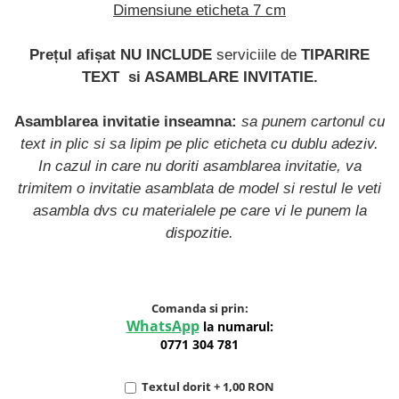
Dimensiune eticheta 7 cm
Prețul afișat NU INCLUDE
serviciile de
TIPARIRE
TEXT
si ASAMBLARE INVITATIE.
Asamblarea invitatie inseamna:
sa punem cartonul cu
text in plic si sa lipim pe plic eticheta cu dublu adeziv.
In cazul in care nu doriti asamblarea invitatie, va
trimitem o invitatie asamblata de model si restul le veti
asambla dvs cu materialele pe care vi le punem la
dispozitie.
Comanda si prin:
WhatsApp
la numarul:
0771 304 781
Textul dorit + 1,00 RON