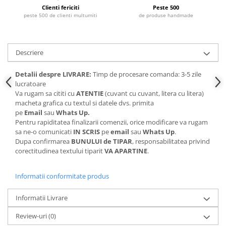
Clienti fericiti
Peste 500
peste 500 de clienti multumiti
de produse handmade
Descriere
Detalii despre LIVRARE:
Timp de procesare comanda: 3-5 zile
lucratoare
Va rugam sa cititi cu
ATENTIE
(cuvant cu cuvant, litera cu litera)
macheta grafica cu textul si datele dvs. primita
pe
Email
sau
Whats Up.
Pentru rapiditatea finalizarii comenzii, orice modificare va rugam
sa ne-o comunicati
IN SCRIS
pe
email
sau
Whats Up
.
Dupa confirmarea
BUNULUI de TIPAR
, responsabilitatea privind
corectitudinea textului tiparit
VA APARTINE
.
Informatii conformitate produs
Informatii Livrare
Review-uri
(0)