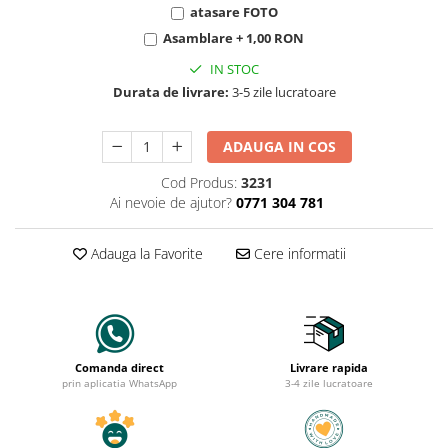
atasare FOTO
Asamblare + 1,00 RON
IN STOC
Durata de livrare:
3-5 zile lucratoare
ADAUGA IN COS
Cod Produs:
3231
Ai nevoie de ajutor?
0771 304 781
Adauga la Favorite
Cere informatii
Comanda direct
Livrare rapida
prin aplicatia WhatsApp
3-4 zile lucratoare