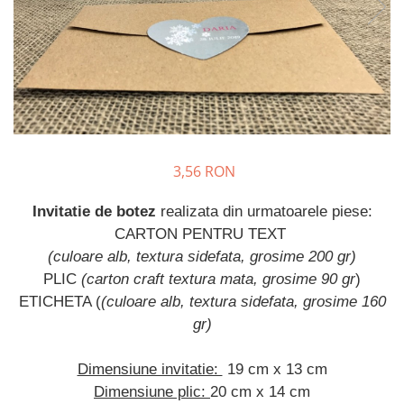
Meniuri & nr de BOTEZ
Pahare Miri & Nasi
Plicuri si cartoane pentru INVITATII
Cocarde nunta
TAVA pentru MOT
Inmormatare/pomana
Cruciulite de BOTEZ
Meniuri pentru NUNTA
Invitatii BANCHET
Decoratiuni NUNTA
Baloane & decoratiuni BOTEZ
3,56 RON
Trusouri & Lumanari Botez
Invitatie de botez
realizata din urmatoarele piese:
CARTON PENTRU TEXT
(culoare alb, textura sidefata, grosime 200 gr)
PLIC
(carton craft textura mata, grosime 90 gr
)
ETICHETA (
(culoare alb, textura sidefata, grosime 160
gr)
Dimensiune invitatie:
19 cm x 13 cm
Dimensiune plic:
20 cm x 14 cm