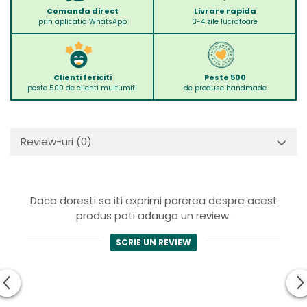
Comanda direct
Livrare rapida
prin aplicatia WhatsApp
3-4 zile lucratoare
Clienti fericiti
Peste 500
peste 500 de clienti multumiti
de produse handmade
Review-uri
(0)
Daca doresti sa iti exprimi parerea despre acest
produs poti adauga un review.
SCRIE UN REVIEW