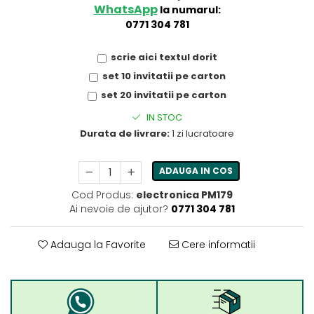
WhatsApp
la numarul:
0771 304 781
scrie aici textul dorit
set 10 invitatii pe carton
set 20 invitatii pe carton
IN STOC
Durata de livrare:
1 zi lucratoare
ADAUGA IN COS
Cod Produs:
electronica PM179
Ai nevoie de ajutor?
0771 304 781
Adauga la Favorite
Cere informatii