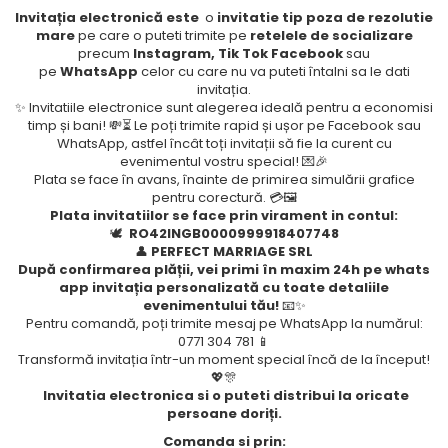
Invitația electronică este
o
invitatie tip poza de rezolutie
mare
pe care o puteti trimite pe
retelele de socializare
precum
Instagram, Tik Tok Facebook
sau
pe
WhatsApp
celor cu care nu va puteti întalni sa le dati
invitația.
✨ Invitatiile electronice sunt alegerea ideală pentru a economisi
timp și bani! 💸⏳ Le poți trimite rapid și ușor pe Facebook sau
WhatsApp, astfel încât toți invitații să fie la curent cu
evenimentul vostru special! 💌🎉
Plata se face în avans, înainte de primirea simulării grafice
pentru corectură. 💳🖼️
Plata invitatiilor se face prin virament in contul:
🕊️
RO42INGB0000999918407748
👤
PERFECT MARRIAGE SRL
După confirmarea plății, vei primi în maxim 24h pe whats
app invitația personalizată cu toate detaliile
evenimentului tău!
📧✨
Pentru comandă, poți trimite mesaj pe WhatsApp la numărul:
0771 304 781 📱
Transformă invitația într-un moment special încă de la început!
💖🎊
Invitatia electronica si o puteti distribui la oricate
persoane doriți.
Comanda si prin: