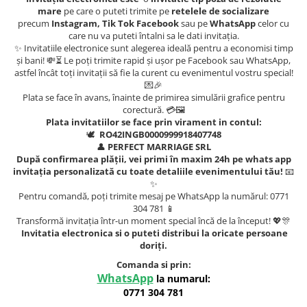
mare
pe care o puteti trimite pe
retelele de socializare
precum
Instagram, Tik Tok Facebook
sau pe
WhatsApp
celor cu
care nu va puteti întalni sa le dati invitația.
✨ Invitatiile electronice sunt alegerea ideală pentru a economisi timp
și bani! 💸⏳ Le poți trimite rapid și ușor pe Facebook sau WhatsApp,
astfel încât toți invitații să fie la curent cu evenimentul vostru special!
💌🎉
Plata se face în avans, înainte de primirea simulării grafice pentru
corectură. 💳🖼️
Plata invitatiilor se face prin virament in contul:
🕊️
RO42INGB0000999918407748
👤
PERFECT MARRIAGE SRL
După confirmarea plății, vei primi în maxim 24h pe whats app
invitația personalizată cu toate detaliile evenimentului tău!
📧
✨
Pentru comandă, poți trimite mesaj pe WhatsApp la numărul: 0771
304 781 📱
Transformă invitația într-un moment special încă de la început! 💖🎊
Invitatia electronica si o puteti distribui la oricate persoane
doriți.
Comanda si prin:
WhatsApp
la numarul:
0771 304 781