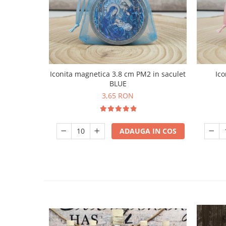
Iconita magnetica 3.8 cm PM2 in saculet
Ico
BLUE
3,65 RON
ADAUGA IN COS