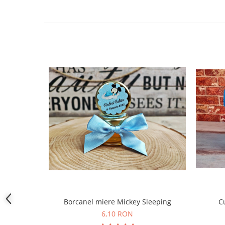
Borcanel miere Mickey Sleeping
C
6,10 RON