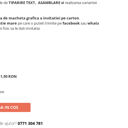
ile de
TIPARIRE TEXT,
ASAMBLARE si
realizarea variantei
ta de macheta grafica a invitatiei pe carton
.
lutie mare
pe care o puteti trimite pe
facebook
sau
whats
 fizic sa le dati invitatia
+ 1,50 RON
are
A IN COS
de ajutor?
0771 304 781