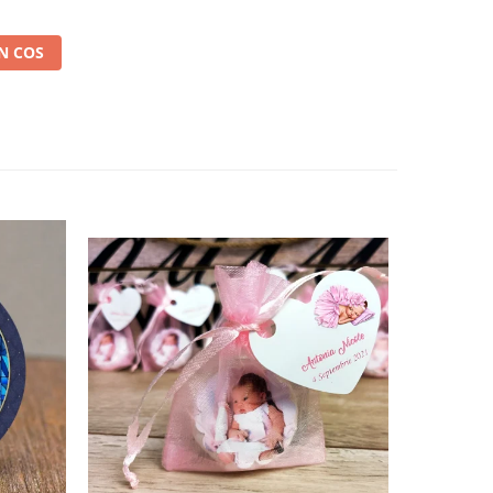
N COS
-31%