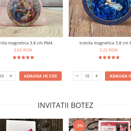
Iconita magnetica 3.8 cm
nita magnetica 3.8 cm PM4
3,25 RON
3,65 RON
ADAUGA I
ADAUGA IN COS
INVITATII BOTEZ
-3%