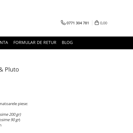
0771 304 781
0,00
UNTA
FORMULAR DE RETUR
BLOG
 & Pluto
matoarele piese:
osime 200 gr)
rosime 90 gr
)
m