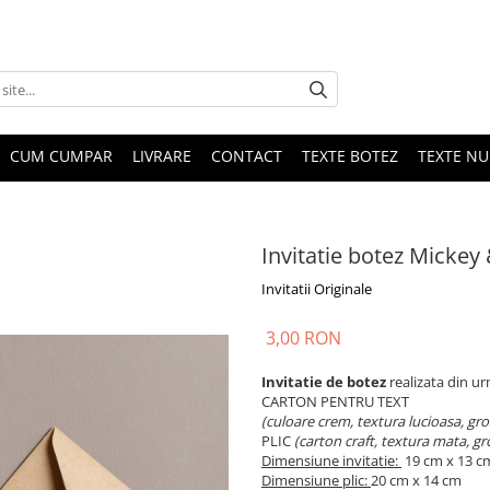
CUM CUMPAR
LIVRARE
CONTACT
TEXTE BOTEZ
TEXTE N
Invitatie botez Mickey
Invitatii Originale
3,00 RON
Invitatie de botez
realizata din ur
CARTON PENTRU TEXT
(culoare crem, textura lucioasa, gr
PLIC
(carton craft, textura mata, g
Dimensiune invitatie:
19 cm x 13 c
Dimensiune plic:
20 cm x 14 cm