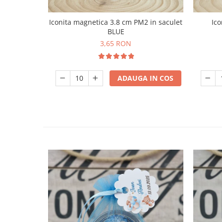
Iconita magnetica 3.8 cm PM2 in saculet
Ico
BLUE
3,65 RON
ADAUGA IN COS