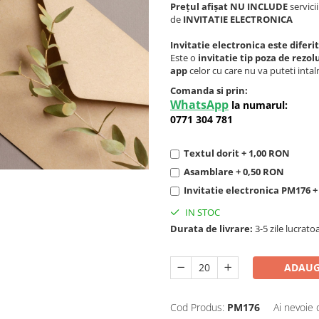
Prețul afișat NU INCLUDE
servici
de
INVITATIE ELECTRONICA
Invitatie electronica este diferi
Este o
invitatie tip poza de rezo
app
celor cu care nu va puteti intalni
Comanda si prin:
WhatsApp
la numarul:
0771 304 781
Textul dorit + 1,00 RON
Asamblare + 0,50 RON
Invitatie electronica PM176 
IN STOC
Durata de livrare:
3-5 zile lucrato
ADAUG
Cod Produs:
PM176
Ai nevoie 