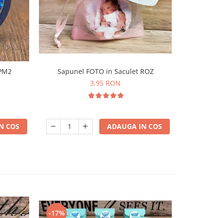
-31%
 PM2
Sapunel FOTO in Saculet ROZ
Magnet 
3,95 RON
N COS
ADAUGA IN COS
-17%