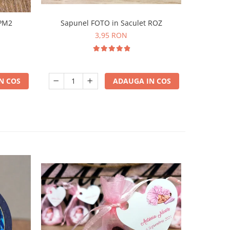
 PM2
Sapunel FOTO in Saculet ROZ
Magnet 
3,95 RON
N COS
ADAUGA IN COS