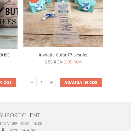
-50%
I
MOUSE
Invitatie Cufar F7 Ursulet
3,56 RON
2,95 RON
N COS
ADAUGA IN COS
SUPORT CLIENTI
UNI-VINERI: 10:00 – 16:00