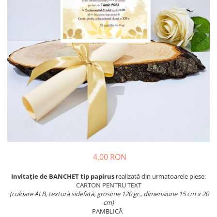
Meniuri & nr de BOTEZ
Pahare Miri & Nasi
Plicuri si cartoane pentru INVITATII
Cocarde nunta
TAVA pentru MOT
Inmormatare/pomana
Cruciulite de BOTEZ
Meniuri pentru NUNTA
Invitatii BANCHET
Decoratiuni NUNTA
Baloane & decoratiuni BOTEZ
Trusouri & Lumanari Botez
4,00 RON
Invitație de BANCHET
tip papirus
realizată din urmatoarele piese:
CARTON PENTRU TEXT
(culoare ALB, textură sidefată, grosime 120 gr., dimensiune 15 cm x 20
cm)
PAMBLICĂ