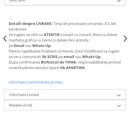
Descriere
Detalii despre LIVRARE:
Timp de procesare comanda: 3-5 zile
lucratoare
Va rugam sa cititi cu
ATENTIE
(cuvant cu cuvant, litera cu litera)
macheta grafica cu textul si datele dvs. primita
pe
Email
sau
Whats Up.
Pentru rapiditatea finalizarii comenzii, orice modificare va rugam
sa ne-o comunicati
IN SCRIS
pe
email
sau
Whats Up
.
Dupa confirmarea
BUNULUI de TIPAR
, responsabilitatea privind
corectitudinea textului tiparit
VA APARTINE
.
Informatii conformitate produs
Informatii Livrare
Review-uri
(0)