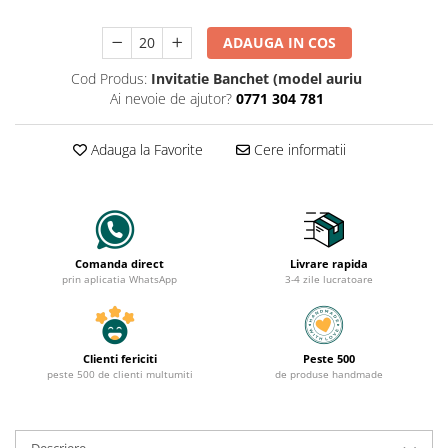
ADAUGA IN COS
Cod Produs:
Invitatie Banchet (model auriu
Ai nevoie de ajutor?
0771 304 781
Adauga la Favorite
Cere informatii
Comanda direct
Livrare rapida
prin aplicatia WhatsApp
3-4 zile lucratoare
Clienti fericiti
Peste 500
peste 500 de clienti multumiti
de produse handmade