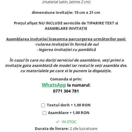
(material satin, latime 2 cm)
dimensiune invitație: 15 cm x 21 cm
Prețul afișat NU INCLUDE serviciile de TIPARIRE TEXT si
ASAMBLARE INVITAȚIE
Asamblarea invitației înseamna parcurgerea următorilor pași:
-
rularea invitației în formă de sul
- legarea invitației cu pamblică
În cazul în care nu doriți serviciul de asamblare,
veți primi o
invitație gata asamblată de model
iar restul le veți asambla dvs.
cu materialele pe care vi le punem la dispoziție.
Comanda si prin:
WhatsApp
la numarul:
0771 304 781
Textul dorit + 1,00 RON
Asamblare + 1,00 RON
IN STOC
Durata de livrare:
2 zile lucratoare