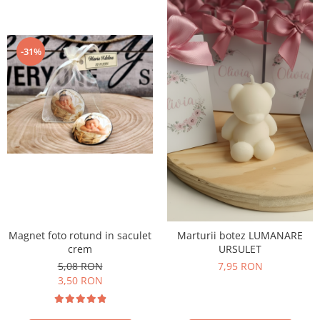
-31%
Magnet foto rotund in saculet
Marturii botez LUMANARE
crem
URSULET
5,08 RON
7,95 RON
3,50 RON