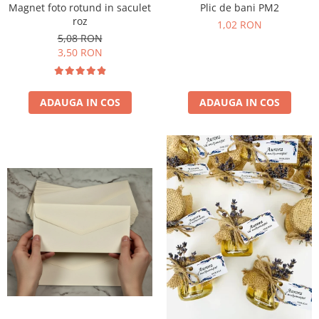
Plic de bani PM2
Magnet foto rotund in saculet
roz
1,02 RON
5,08 RON
3,50 RON
ADAUGA IN COS
ADAUGA IN COS