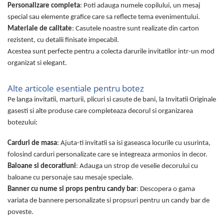
Personalizare completa
: Poti adauga numele copilului, un mesaj
special sau elemente grafice care sa reflecte tema evenimentului.
Materiale de calitate
: Casutele noastre sunt realizate din carton
rezistent, cu detalii finisate impecabil.
Acestea sunt perfecte pentru a colecta darurile invitatilor intr-un mod
organizat si elegant.
Alte articole esentiale pentru botez
Pe langa invitatii, marturii, plicuri si casute de bani, la Invitatii Originale
gasesti si alte produse care completeaza decorul si organizarea
botezului:
Carduri de masa
: Ajuta-ti invitatii sa isi gaseasca locurile cu usurinta,
folosind carduri personalizate care se integreaza armonios in decor.
Baloane si decoratiuni
: Adauga un strop de veselie decorului cu
baloane cu personaje sau mesaje speciale.
Banner cu nume si props pentru candy bar
: Descopera o gama
variata de bannere personalizate si propsuri pentru un candy bar de
poveste.