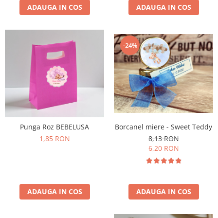
ADAUGA IN COS
ADAUGA IN COS
-24%
Punga Roz BEBELUSA
Borcanel miere - Sweet Teddy
1,85 RON
8,13 RON
6,20 RON
ADAUGA IN COS
ADAUGA IN COS