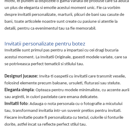
motiv, iti punem la dispozitie o gama variata de produse care sa aduca
un plus de eleganta si emotie acestui moment unic. Fie ca vorbim
despre invitatii personalizate, marturii, plicuri de bani sau casute de
bani, toate articolele noastre sunt create cu pasiune si atentie la
detalii, pentru ca evenimentul tau sa fie memorabil.
Invitatii personalizate pentru botez
Invitatiile sunt primul pas pentru a impartasi cu cei dragi bucuria
acestui moment. La Invitatii Originale, gasesti modele variate, care sa
se potriveasca perfect tematicii si stilului tau.
Designuri jucause:
Invita-ti oaspetii cu invitatii care transmit veselie,
folosind elemente precum baloane, ursuleti, fluturasi sau stelute.
Eleganta simpla
: Opteaza pentru modele minimaliste, cu accente aurii
sau argintii, in culori pastelate care emana delicatete.
Invitatii foto
: Adauga o nota personala cu o fotografie a micutului
tau, transformand invitatia intr-un suvenir pretios pentru invitati.
Fiecare invitatie poate fi personalizata cu textul, culorile si fonturile
dorite, astfel incat sa reflecte perfect stilul tau.