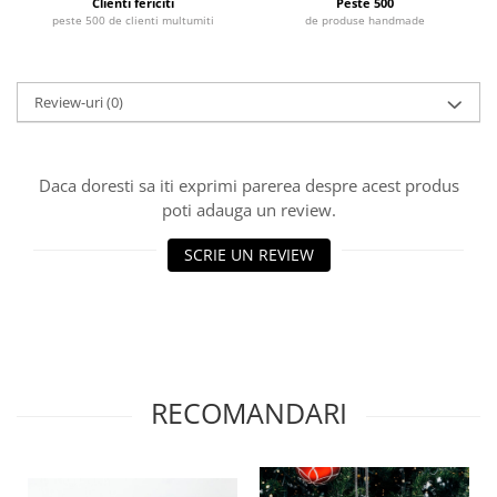
Clienti fericiti
Peste 500
peste 500 de clienti multumiti
de produse handmade
Review-uri
(0)
Daca doresti sa iti exprimi parerea despre acest produs
poti adauga un review.
SCRIE UN REVIEW
RECOMANDARI