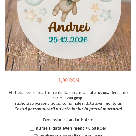
Meniuri & nr de BOTEZ
Pahare Miri & Nasi
Plicuri si cartoane pentru INVITATII
Cocarde nunta
TAVA pentru MOT
Inmormatare/pomana
Cruciulite de BOTEZ
Meniuri pentru NUNTA
Invitatii BANCHET
Decoratiuni NUNTA
Baloane & decoratiuni BOTEZ
Trusouri & Lumanari Botez
1,00 RON
Eticheta pentru marturii realizata din carton
alb lucios.
Densitate
carton:
200 gmp.
Eticheta se personalizeaza cu numele si data evenimentului.
Costul personalizarii nu este inclus in pretul marturiei.
Dimensiune standard: 4 cm
nume si data eveniment + 0,50 RON
Perforare + pamblica + 0,25 RON