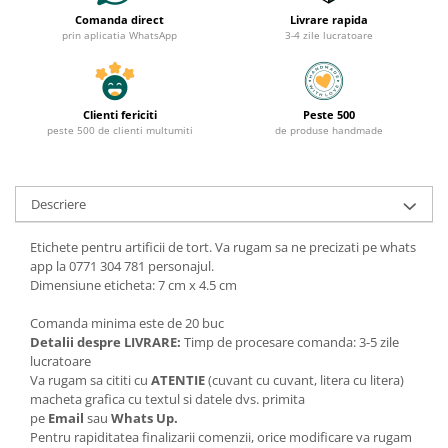
Comanda direct
Livrare rapida
prin aplicatia WhatsApp
3-4 zile lucratoare
Clienti fericiti
Peste 500
peste 500 de clienti multumiti
de produse handmade
Descriere
Etichete pentru artificii de tort. Va rugam sa ne precizati pe whats
app la 0771 304 781 personajul.
Dimensiune eticheta: 7 cm x 4.5 cm
Comanda minima este de 20 buc
Detalii despre LIVRARE:
Timp de procesare comanda: 3-5 zile
lucratoare
Va rugam sa cititi cu
ATENTIE
(cuvant cu cuvant, litera cu litera)
macheta grafica cu textul si datele dvs. primita
pe
Email
sau
Whats Up.
Pentru rapiditatea finalizarii comenzii, orice modificare va rugam