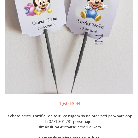
Meniuri & nr de BOTEZ
Pahare Miri & Nasi
Plicuri si cartoane pentru INVITATII
Cocarde nunta
TAVA pentru MOT
Inmormatare/pomana
Cruciulite de BOTEZ
Meniuri pentru NUNTA
Invitatii BANCHET
Decoratiuni NUNTA
Baloane & decoratiuni BOTEZ
Trusouri & Lumanari Botez
1,60 RON
Etichete pentru artificii de tort. Va rugam sa ne precizati pe whats app
la 0771 304 781 personajul.
Dimensiune eticheta: 7 cm x 4.5 cm
Comanda minima este de 20 buc