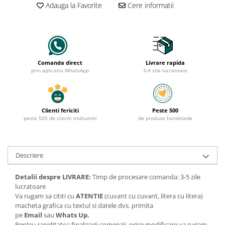
Adauga la Favorite
Cere informatii
Comanda direct
Livrare rapida
prin aplicatia WhatsApp
3-4 zile lucratoare
Clienti fericiti
Peste 500
peste 500 de clienti multumiti
de produse handmade
Descriere
Detalii despre LIVRARE:
Timp de procesare comanda: 3-5 zile
lucratoare
Va rugam sa cititi cu
ATENTIE
(cuvant cu cuvant, litera cu litera)
macheta grafica cu textul si datele dvs. primita
pe
Email
sau
Whats Up.
Pentru rapiditatea finalizarii comenzii, orice modificare va rugam