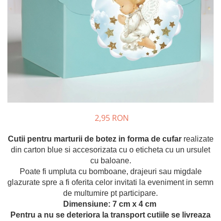
Meniuri & nr de BOTEZ
Pahare Miri & Nasi
Plicuri si cartoane pentru INVITATII
Cocarde nunta
TAVA pentru MOT
Inmormatare/pomana
Cruciulite de BOTEZ
Meniuri pentru NUNTA
Invitatii BANCHET
Decoratiuni NUNTA
Baloane & decoratiuni BOTEZ
Trusouri & Lumanari Botez
2,95 RON
Cutii pentru marturii de botez in forma de cufar
realizate
din carton blue si accesorizata cu o eticheta cu un ursulet
cu baloane.
Poate fi umpluta cu bomboane, drajeuri sau migdale
glazurate spre a fi oferita celor invitati la eveniment in semn
de multumire pt participare.
Dimensiune: 7 cm x 4 cm
Pentru a nu se deteriora la transport cutiile se livreaza