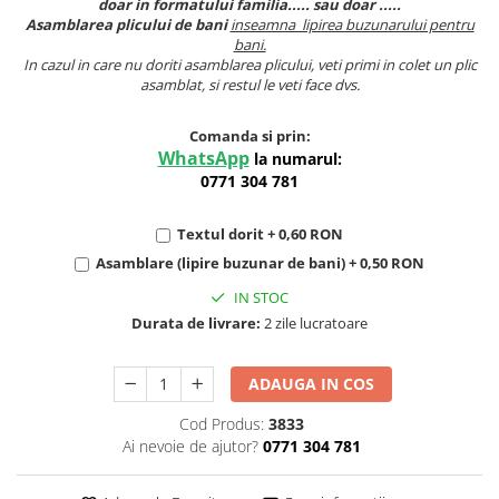
doar in formatului familia..... sau doar .....
Asamblarea plicului de bani
inseamna lipirea buzunarului pentru
bani.
In cazul in care nu doriti asamblarea plicului, veti primi in colet un plic
asamblat, si restul le veti face dvs.
Comanda si prin:
WhatsApp
la numarul:
0771 304 781
Textul dorit + 0,60 RON
Asamblare (lipire buzunar de bani) + 0,50 RON
IN STOC
Durata de livrare:
2 zile lucratoare
ADAUGA IN COS
Cod Produs:
3833
Ai nevoie de ajutor?
0771 304 781