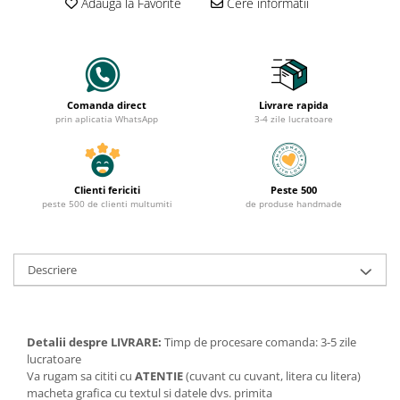
Adauga la Favorite
Cere informatii
Comanda direct
Livrare rapida
prin aplicatia WhatsApp
3-4 zile lucratoare
Clienti fericiti
Peste 500
peste 500 de clienti multumiti
de produse handmade
Descriere
Detalii despre LIVRARE:
Timp de procesare comanda: 3-5 zile
lucratoare
Va rugam sa cititi cu
ATENTIE
(cuvant cu cuvant, litera cu litera)
macheta grafica cu textul si datele dvs. primita