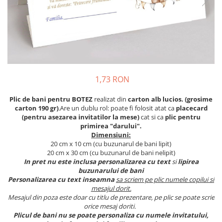
Meniuri & nr de BOTEZ
Pahare Miri & Nasi
Plicuri si cartoane pentru INVITATII
Cocarde nunta
TAVA pentru MOT
Inmormatare/pomana
Cruciulite de BOTEZ
Meniuri pentru NUNTA
Invitatii BANCHET
Decoratiuni NUNTA
1,73 RON
Baloane & decoratiuni BOTEZ
Plic de bani pentru BOTEZ
realizat din
carton alb lucios. (grosime
Trusouri & Lumanari Botez
carton 190 gr)
.Are un dublu rol: poate fi folosit atat ca
placecard
(pentru asezarea invitatilor la mese)
cat si ca
plic pentru
primirea "darului".
Dimensiuni:
20 cm x 10 cm (cu buzunarul de bani lipit)
20 cm x 30 cm (cu buzunarul de bani nelipit)
In pret nu este inclusa personalizarea cu text
si
lipirea
buzunarului de bani
Personalizarea cu text inseamna
sa scriem pe plic numele copilui si
mesajul dorit.
Mesajul din poza este doar cu titlu de prezentare, pe plic se poate scrie
orice mesaj doriti.
Plicul de bani nu se poate personaliza cu numele invitatului,