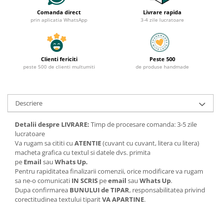
Comanda direct
Livrare rapida
prin aplicatia WhatsApp
3-4 zile lucratoare
Clienti fericiti
Peste 500
peste 500 de clienti multumiti
de produse handmade
Descriere
Detalii despre LIVRARE:
Timp de procesare comanda: 3-5 zile
lucratoare
Va rugam sa cititi cu
ATENTIE
(cuvant cu cuvant, litera cu litera)
macheta grafica cu textul si datele dvs. primita
pe
Email
sau
Whats Up.
Pentru rapiditatea finalizarii comenzii, orice modificare va rugam
sa ne-o comunicati
IN SCRIS
pe
email
sau
Whats Up
.
Dupa confirmarea
BUNULUI de TIPAR
, responsabilitatea privind
corectitudinea textului tiparit
VA APARTINE
.