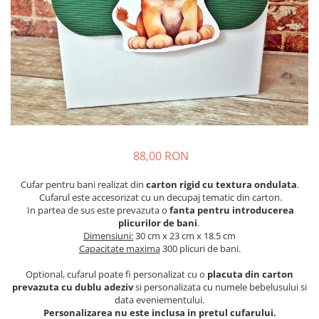
Meniuri & nr de BOTEZ
Pahare Miri & Nasi
Plicuri si cartoane pentru INVITATII
Cocarde nunta
TAVA pentru MOT
Inmormatare/pomana
Cruciulite de BOTEZ
Meniuri pentru NUNTA
Invitatii BANCHET
Decoratiuni NUNTA
Baloane & decoratiuni BOTEZ
Trusouri & Lumanari Botez
88,00 RON
Cufar pentru bani realizat din
carton rigid cu textura ondulata
.
Cufarul este accesorizat cu un decupaj tematic din carton.
In partea de sus este prevazuta o
fanta pentru introducerea
plicurilor de bani
.
Dimensiuni:
30 cm x 23 cm x 18.5 cm
Capacitate maxima
300 plicuri de bani.
Optional, cufarul poate fi personalizat cu o
placuta din carton
prevazuta cu dublu adeziv
si personalizata cu numele bebelusului si
data eveniementului.
Personalizarea nu este inclusa in pretul cufarului.