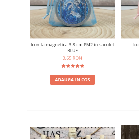
Iconita magnetica 3.8 cm PM2 in saculet
Ico
BLUE
3,65 RON
ADAUGA IN COS