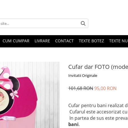
CUM CUMPAR
LIVRARE
CONTACT
TEXTE BOTEZ
TEXTE N
Cufar dar FOTO (model 
Invitatii Originale
101,68 RON
95,00 RON
Cufar pentru bani realizat d
Cufarul este accesorizat cu
In partea de sus este preva
bani
.