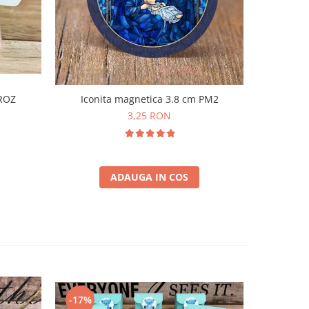
Iconita magnetica 3.8 cm PM2
 ROZ
Borcane
3,25 RON
ADAUGA IN COS
-17%