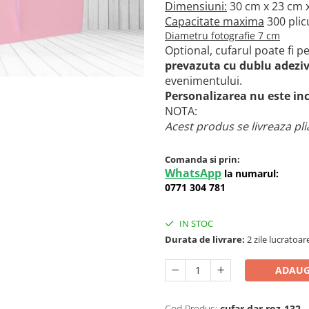
Dimensiuni:
30 cm x 23 cm 
Capacitate maxima
300 plic
Diametru fotografie 7 cm
Optional, cufarul poate fi p
prevazuta cu dublu adezi
evenimentului.
Personalizarea nu este inc
NOTA:
Acest produs se livreaza pli
Comanda si prin:
WhatsApp
la numarul:
0771 304 781
IN STOC
Durata de livrare:
2 zile lucratoar
ADAUG
Cod Produs:
cufar dar roz-132