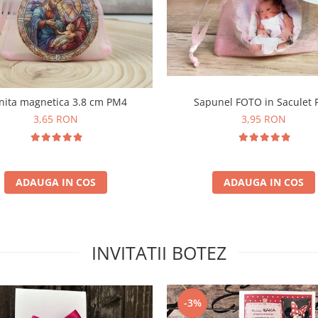
nita magnetica 3.8 cm PM4
Sapunel FOTO in Saculet
3,65 RON
3,95 RON
ADAUGA IN COS
ADAUGA IN COS
INVITATII BOTEZ
-3%