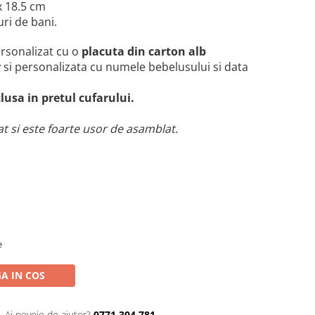
x 18.5 cm
uri de bani.
ersonalizat cu o
placuta din carton alb
v
si personalizata cu numele bebelusului si data
lusa in pretul cufarului.
at si este foarte usor de asamblat.
e
A IN COS
Ai nevoie de ajutor?
0771 304 781