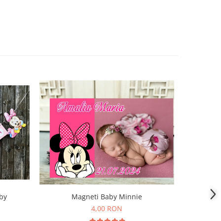
Magneti Baby Minnie
by
I
4,00 RON