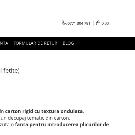
0771 304 781
0,00
UNTA
FORMULAR DE RETUR
BLOG
fetite)
in
carton rigid cu textura ondulata
.
 un decupaj tematic din carton.
zuta o
fanta pentru introducerea plicurilor de