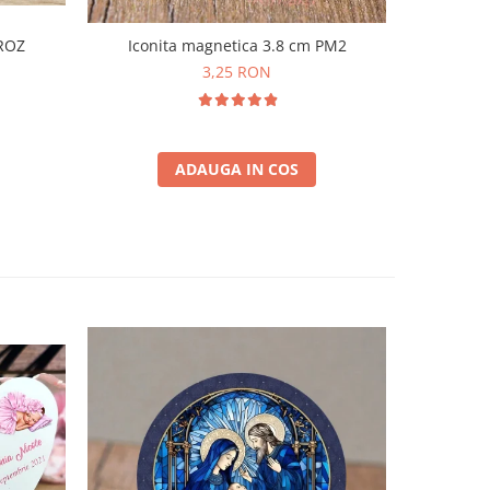
Iconita magnetica 3.8 cm PM2
 ROZ
3,25 RON
ADAUGA IN COS