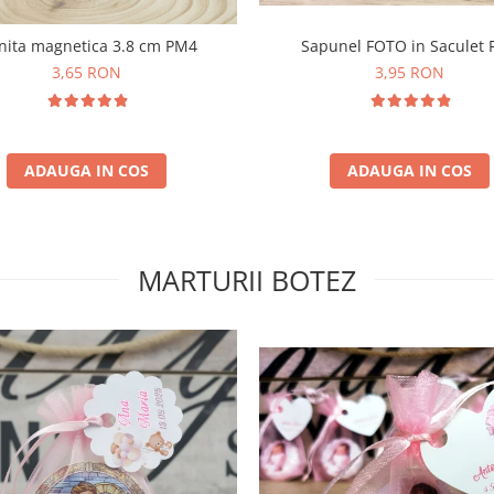
nita magnetica 3.8 cm PM4
Sapunel FOTO in Saculet
3,65 RON
3,95 RON
ADAUGA IN COS
ADAUGA IN COS
MARTURII BOTEZ