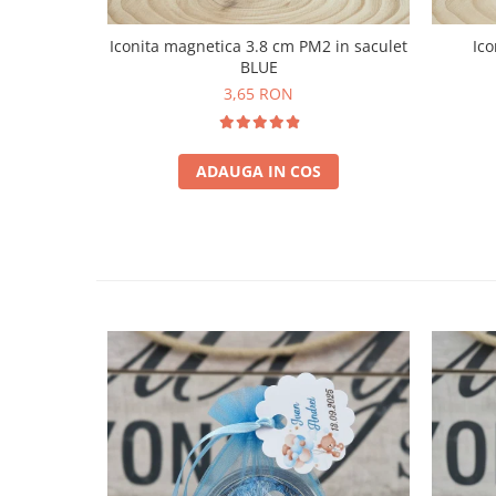
Iconita magnetica 3.8 cm PM2 in saculet
Ico
BLUE
3,65 RON
ADAUGA IN COS