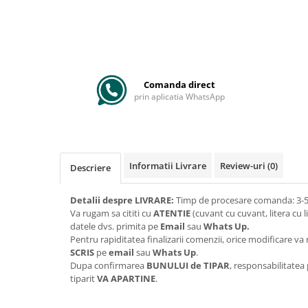
Comanda direct
prin aplicatia WhatsApp
Informatii Livrare
Review-uri
(0)
Descriere
Detalii despre LIVRARE:
Timp de procesare comanda: 3-5 
Va rugam sa cititi cu
ATENTIE
(cuvant cu cuvant, litera cu l
datele dvs. primita pe
Email
sau
Whats Up.
Pentru rapiditatea finalizarii comenzii, orice modificare 
SCRIS
pe
email
sau
Whats Up
.
Dupa confirmarea
BUNULUI de TIPAR
, responsabilitatea
tiparit
VA APARTINE
.