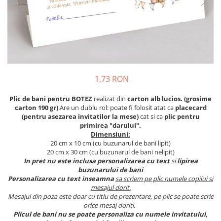
Meniuri & nr de BOTEZ
Pahare Miri & Nasi
Plicuri si cartoane pentru INVITATII
Cocarde nunta
TAVA pentru MOT
Inmormatare/pomana
Cruciulite de BOTEZ
Meniuri pentru NUNTA
Invitatii BANCHET
Decoratiuni NUNTA
1,73 RON
Baloane & decoratiuni BOTEZ
Plic de bani pentru BOTEZ
realizat din
carton alb lucios. (grosime
Trusouri & Lumanari Botez
carton 190 gr)
.Are un dublu rol: poate fi folosit atat ca
placecard
(pentru asezarea invitatilor la mese)
cat si ca
plic pentru
primirea "darului".
Dimensiuni:
20 cm x 10 cm (cu buzunarul de bani lipit)
20 cm x 30 cm (cu buzunarul de bani nelipit)
In pret nu este inclusa personalizarea cu text
si
lipirea
buzunarului de bani
Personalizarea cu text inseamna
sa scriem pe plic numele copilui si
mesajul dorit.
Mesajul din poza este doar cu titlu de prezentare, pe plic se poate scrie
orice mesaj doriti.
Plicul de bani nu se poate personaliza cu numele invitatului,