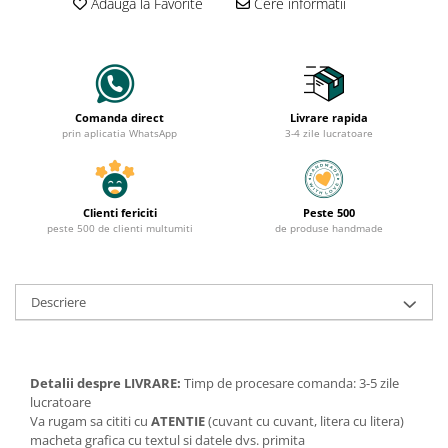
Adauga la Favorite
Cere informatii
Comanda direct
Livrare rapida
prin aplicatia WhatsApp
3-4 zile lucratoare
Clienti fericiti
Peste 500
peste 500 de clienti multumiti
de produse handmade
Descriere
Detalii despre LIVRARE:
Timp de procesare comanda: 3-5 zile
lucratoare
Va rugam sa cititi cu
ATENTIE
(cuvant cu cuvant, litera cu litera)
macheta grafica cu textul si datele dvs. primita