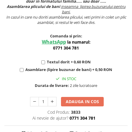
doar in formatului familia..... sau doar .....
Asamblarea plicului de bani
inseamna lipirea buzunarului pentru
bani.
In cazul in care nu doriti asamblarea plicului, veti primi in colet un plic
asamblat, si restul le veti face dvs.
Comanda si prin:
WhatsApp
la numarul:
0771 304 781
Textul dorit + 0,60 RON
Asamblare (lipire buzunar de bani) + 0,50 RON
IN STOC
Durata de livrare:
2 zile lucratoare
ADAUGA IN COS
Cod Produs:
3833
Ai nevoie de ajutor?
0771 304 781