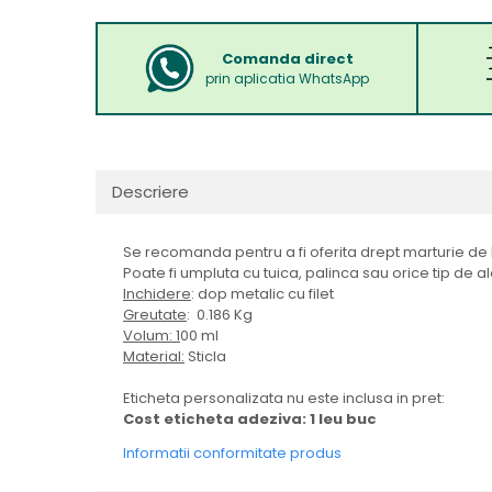
Comanda direct
prin aplicatia WhatsApp
Descriere
Se recomanda pentru a fi oferita drept marturie de b
Poate fi umpluta cu tuica, palinca sau orice tip de a
Inchidere
: dop metalic cu filet
Greutate
: 0.186 Kg
Volum: 1
00 ml
Material:
Sticla
Eticheta personalizata nu este inclusa in pret:
Cost eticheta adeziva: 1 leu buc
Informatii conformitate produs