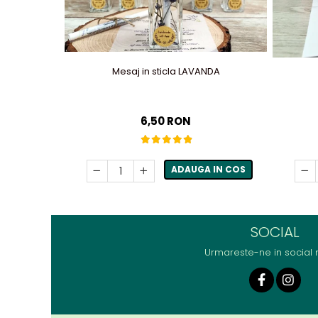
Mesaj in sticla LAVANDA
6,50 RON
ADAUGA IN COS
SOCIAL
Urmareste-ne in social