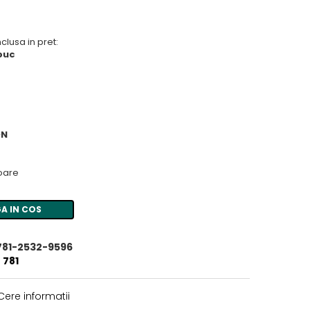
clusa in pret:
 buc
ON
toare
A IN COS
781-2532-9596
 781
ere informatii