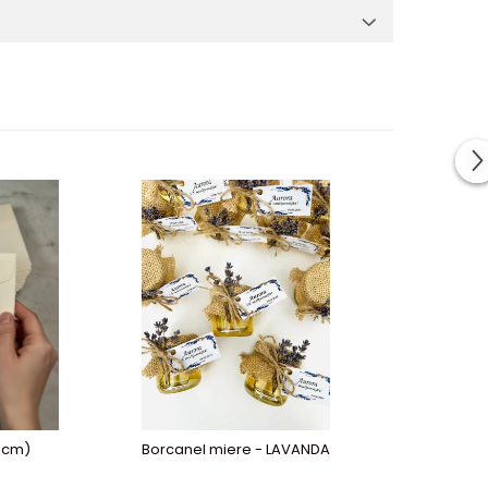
1 cm)
Borcanel miere - LAVANDA
Iconi