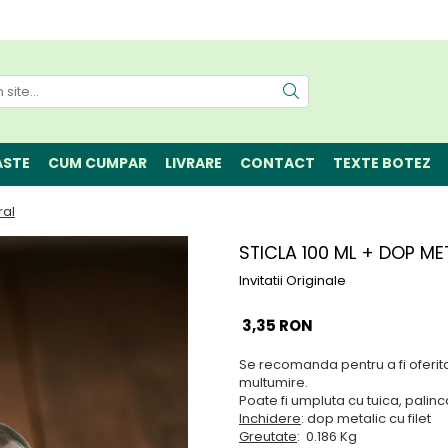
ASTE
CUM CUMPAR
LIVRARE
CONTACT
TEXTE BOTEZ
ral
STICLA 100 ML + DOP ME
Invitatii Originale
3,35 RON
Se recomanda pentru a fi oferita
multumire.
Poate fi umpluta cu tuica, palinc
Inchidere
: dop metalic cu filet
Greutate
: 0.186 Kg