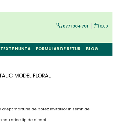
0771 304 781
0,00
TEXTE NUNTA
FORMULAR DE RETUR
BLOG
TALIC MODEL FLORAL
 drept marturie de botez invitatilor in semn de
a sau orice tip de alcool