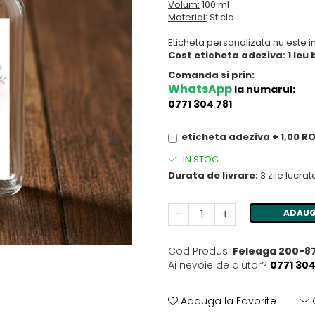
Volum:
100 ml
Material:
Sticla
Eticheta personalizata nu este in
Cost eticheta adeziva: 1 leu
Comanda si prin:
WhatsApp
la numarul:
0771 304 781
eticheta adeziva + 1,00 R
IN STOC
Durata de livrare:
3 zile lucra
ADAUG
Cod Produs:
Feleaga 200-8
Ai nevoie de ajutor?
0771 304
Adauga la Favorite
C