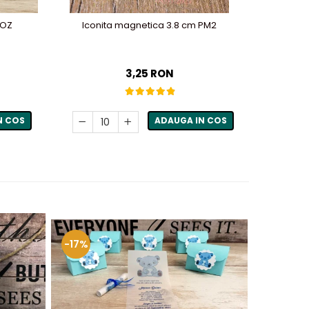
ROZ
Iconita magnetica 3.8 cm PM2
Magnet 
3,25 RON
N COS
ADAUGA IN COS
-17%