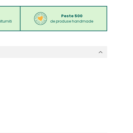
Peste 500
ltumiti
de produse handmade