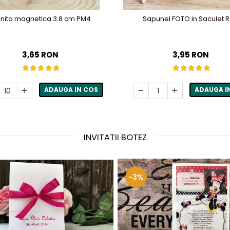
onita magnetica 3.8 cm PM4
Sapunel FOTO in Saculet 
3,65 RON
3,95 RON
ADAUGA IN COS
ADAUGA I
INVITATII BOTEZ
-3%