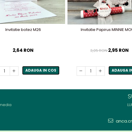
Invitatie botez M26
Invitatie Papirus MINNIE M
2,64 RON
2,95 RON
3,05 RON
ADAUGA IN COS
ADAUGA I
S
 media
LU
anca.cri