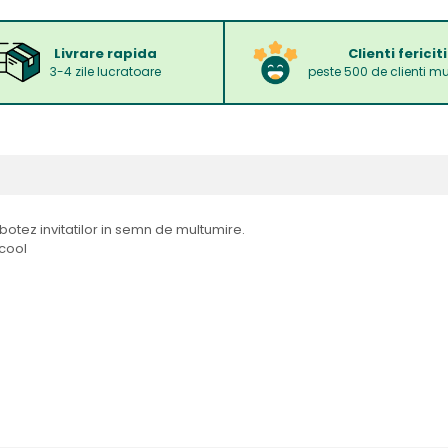
Livrare rapida
Clienti fericiti
3-4 zile lucratoare
peste 500 de clienti mu
otez invitatilor in semn de multumire.
lcool