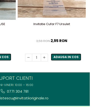
-50%
OUSE
Invitatie Cufar F7 Ursulet
2,95 RON
3,56 RON
N COS
ADAUGA IN COS
UPORT CLIENTI
NI-VINERI: 10:00 – 16:00
0771 304 781
stescu@invitatiioriginale.ro