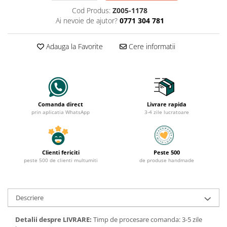
Cod Produs:
Z005-1178
Ai nevoie de ajutor?
0771 304 781
Adauga la Favorite
Cere informatii
Comanda direct
Livrare rapida
prin aplicatia WhatsApp
3-4 zile lucratoare
Clienti fericiti
Peste 500
peste 500 de clienti multumiti
de produse handmade
Descriere
Detalii despre LIVRARE:
Timp de procesare comanda: 3-5 zile