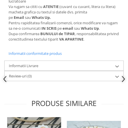
lucratoare
Va rugam sa cititi cu
ATENTIE
(cuvant cu cuvant, litera cu litera)
macheta grafica cu textul si datele dvs. primita
pe
Email
sau
Whats Up.
Pentru rapiditatea finalizarii comenzii, orice modificare va rugam
sa ne-o comunicati
IN SCRIS
pe
email
sau
Whats Up
.
Dupa confirmarea
BUNULUI de TIPAR
, responsabilitatea privind
corectitudinea textului tiparit
VA APARTINE
.
Informatii conformitate produs
Informatii Livrare
Review-uri
(0)
PRODUSE SIMILARE