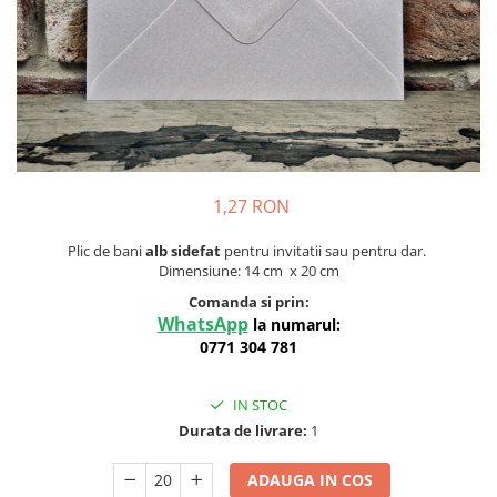
Meniuri & nr de BOTEZ
Pahare Miri & Nasi
Plicuri si cartoane pentru INVITATII
Cocarde nunta
TAVA pentru MOT
Inmormatare/pomana
Cruciulite de BOTEZ
Meniuri pentru NUNTA
Invitatii BANCHET
Decoratiuni NUNTA
Baloane & decoratiuni BOTEZ
1,27 RON
Trusouri & Lumanari Botez
Plic de bani
alb sidefat
pentru invitatii sau pentru dar.
Dimensiune: 14 cm x 20 cm
Comanda si prin:
WhatsApp
la numarul:
0771 304 781
IN STOC
Durata de livrare:
1
ADAUGA IN COS