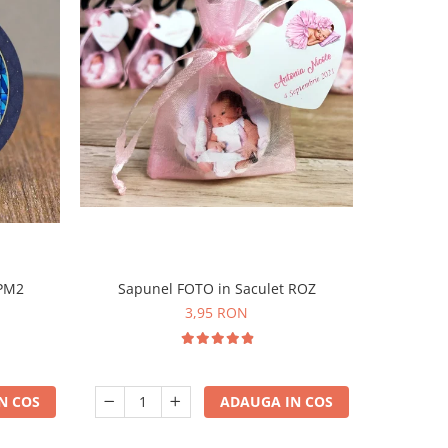
-31%
 PM2
Sapunel FOTO in Saculet ROZ
Magnet 
3,95 RON
N COS
ADAUGA IN COS