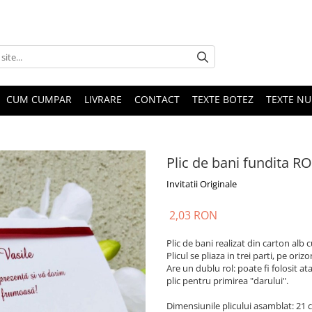
CUM CUMPAR
LIVRARE
CONTACT
TEXTE BOTEZ
TEXTE N
Plic de bani fundita R
Invitatii Originale
2,03 RON
Plic de bani realizat din carton alb
Plicul se pliaza in trei parti, pe or
Are un dublu rol: poate fi folosit at
plic pentru primirea "darului".
Dimensiunile plicului asamblat: 21