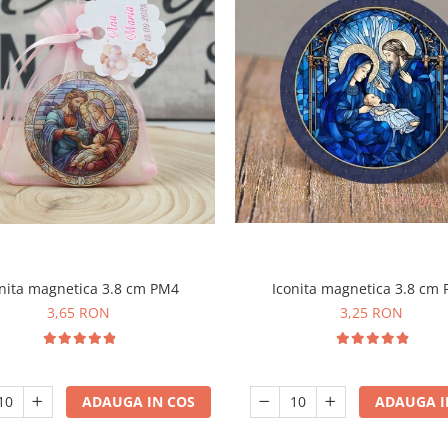
Iconita magnetica 3.8 cm
nita magnetica 3.8 cm PM4
3,25 RON
3,65 RON
ADAUGA I
ADAUGA IN COS