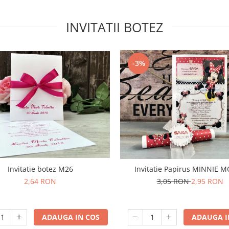
INVITATII BOTEZ
-3%
Invitatie botez M26
Invitatie Papirus MINNIE 
2,64 RON
3,05 RON
2,95 RON
ADAUGA IN COS
ADAUGA I