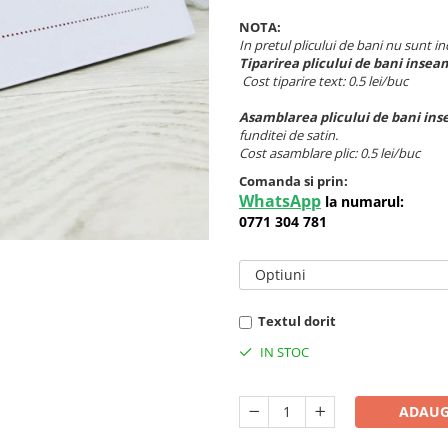
NOTA:
In pretul plicului de bani nu sunt inc
Tiparirea plicului de bani inse
Cost tiparire text: 0.5 lei/buc
Asamblarea plicului de bani
ins
funditei de satin.
Cost asamblare plic: 0.5 lei/buc
Comanda si prin:
WhatsApp
la numarul:
0771 304 781
Optiuni
Textul dorit
IN STOC
ADAUG