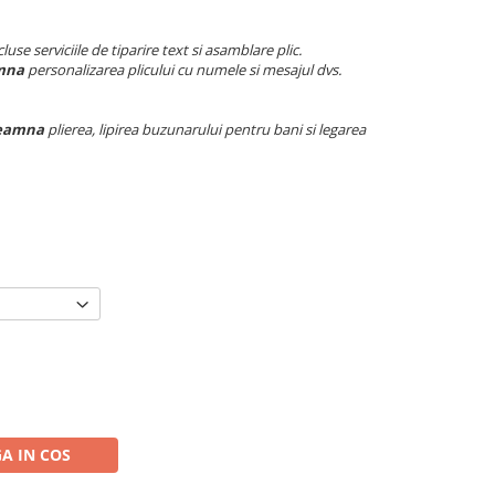
luse serviciile de tiparire text si asamblare plic.
amna
personalizarea plicului cu numele si mesajul dvs.
eamna
plierea, lipirea buzunarului pentru bani si legarea
A IN COS