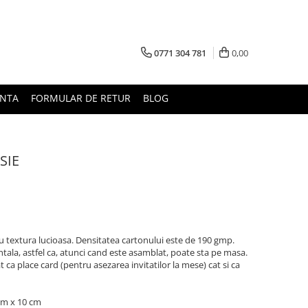
0771 304 781
0,00
UNTA
FORMULAR DE RETUR
BLOG
OSIE
 cu textura lucioasa. Densitatea cartonului este de 190 gmp.
izontala, astfel ca, atunci cand este asamblat, poate sta pe masa.
at ca place card (pentru asezarea invitatilor la mese) cat si ca
 cm x 10 cm