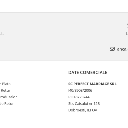
dia
L
anca.c
DATE COMERCIALE
 Plata
SC PERFECT MARRIAGE SRL
e Retur
J40/8903/2006
Produselor
RO18723744
de Retur
Str. Caisului nr 12B
Dobroesti, ILFOV