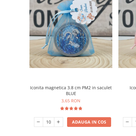
Iconita magnetica 3.8 cm PM2 in saculet
Ico
BLUE
3,65 RON
ADAUGA IN COS