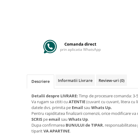
Comanda direct
prin aplicatia WhatsApp
Informatii Livrare
Review-uri
(0)
Descriere
Detalii despre LIVRARE:
Timp de procesare comanda: 3-5 
Va rugam sa cititi cu
ATENTIE
(cuvant cu cuvant, litera cu l
datele dvs. primita pe
Email
sau
Whats Up.
Pentru rapiditatea finalizarii comenzii, orice modificare 
SCRIS
pe
email
sau
Whats Up
.
Dupa confirmarea
BUNULUI de TIPAR
, responsabilitatea
tiparit
VA APARTINE
.