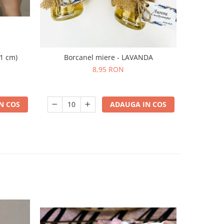
11 cm)
Borcanel miere - LAVANDA
Iconi
8,95 RON
N COS
ADAUGA IN COS