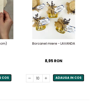
1 cm)
Borcanel miere - LAVANDA
Iconi
8,95 RON
N COS
ADAUGA IN COS