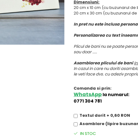
Dimensiuni:
20 cm x 10 cm (cu buzunarul de ba
20 cm x 30 cm (cu buzunarul de b
In pret nu este inclusa persona
Personalizarea cu text insea
Plicul de bani nu se poate persona
sau doar .....
Asamblarea plicului de bani
i
In cazul in care nu doriti asamblar
le veti face dvs. cu adeziv propri
Comanda si prin:
WhatsApp
la numarul:
0771 304 781
Textul dorit + 0,60 RON
Asamblare (lipire buzunar
IN STOC