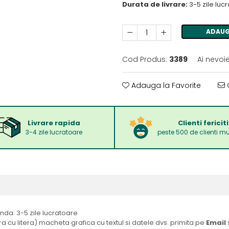
Durata de livrare:
3-5 zile luc
ADAUG
Cod Produs:
3389
Ai nevoi
Adauga la Favorite
C
Livrare rapida
Clienti fericiti
3-4 zile lucratoare
peste 500 de clienti mu
a: 3-5 zile lucratoare
ra cu litera) macheta grafica cu textul si datele dvs. primita pe
Email