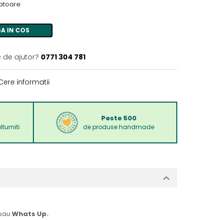
ratoare
A IN COS
e de ajutor?
0771 304 781
ere informatii
Peste 500
ltumiti
de produse handmade
sau
Whats Up.