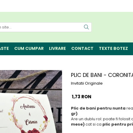
ASTE
CUM CUMPAR
LIVRARE
CONTACT
TEXTE BOTEZ
PLIC DE BANI - CORONITA
Invitatii Originale
1,73 RON
Plic de bani pentru nunta
rea
gr)
.
Are un dublu rol: poate fi folosit
mese)
cat si ca
plic pentru pr