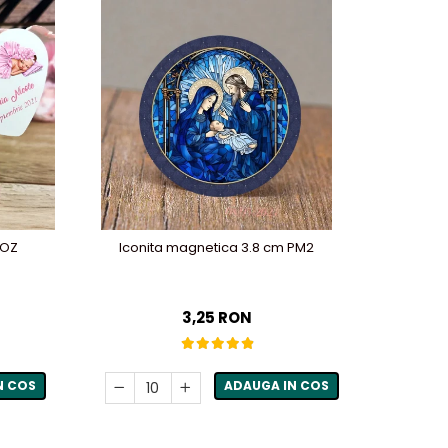
-31%
ROZ
Iconita magnetica 3.8 cm PM2
Magnet 
3,25 RON
N COS
ADAUGA IN COS