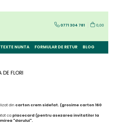
0771 304 781
0,00
TEXTE NUNTA
FORMULAR DE RETUR
BLOG
 DE FLORI
lizat din
carton crem sidefat. (grosime carton 160
 atat ca
placecard (pentru asezarea invitatilor la
imirea "darului".