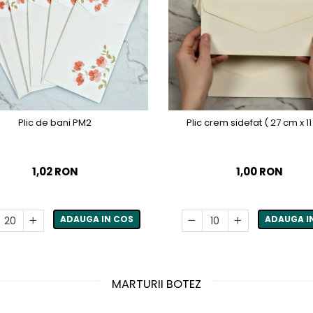
Plic de bani PM2
Plic crem sidefat ( 27 cm x 1
1,02 RON
1,00 RON
ADAUGA IN COS
ADAUGA I
MARTURII BOTEZ