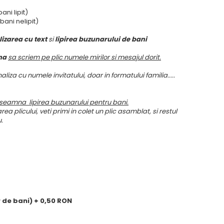
ni lipit)
ani nelipit)
lizarea cu text
si
lipirea buzunarului de bani
mna
sa scriem pe plic numele mirilor si mesajul dorit.
liza cu numele invitatului, doar in formatului familia.....
nseamna lipirea buzunarului pentru bani.
ea plicului, veti primi in colet un plic asamblat, si restul
u.
 de bani) + 0,50 RON