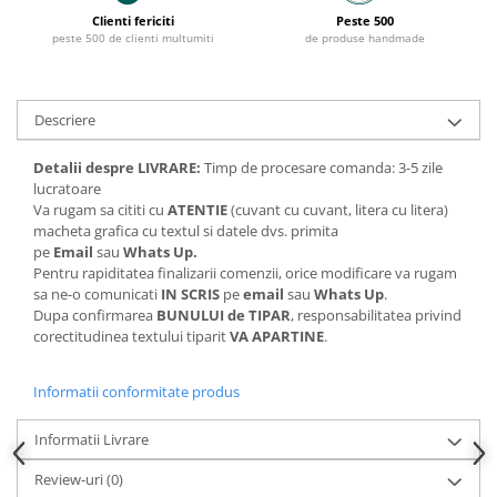
Clienti fericiti
Peste 500
peste 500 de clienti multumiti
de produse handmade
Descriere
Detalii despre LIVRARE:
Timp de procesare comanda: 3-5 zile
lucratoare
Va rugam sa cititi cu
ATENTIE
(cuvant cu cuvant, litera cu litera)
macheta grafica cu textul si datele dvs. primita
pe
Email
sau
Whats Up.
Pentru rapiditatea finalizarii comenzii, orice modificare va rugam
sa ne-o comunicati
IN SCRIS
pe
email
sau
Whats Up
.
Dupa confirmarea
BUNULUI de TIPAR
, responsabilitatea privind
corectitudinea textului tiparit
VA APARTINE
.
Informatii conformitate produs
Informatii Livrare
Review-uri
(0)