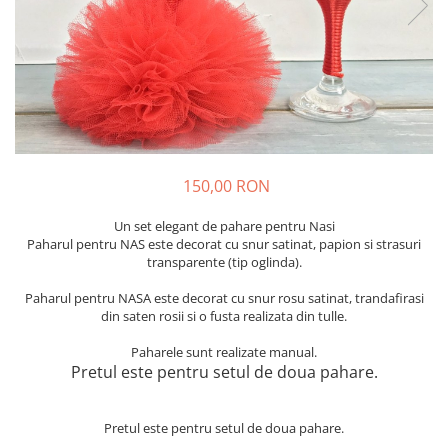
Meniuri & nr de BOTEZ
Pahare Miri & Nasi
Plicuri si cartoane pentru INVITATII
Cocarde nunta
TAVA pentru MOT
Inmormatare/pomana
Cruciulite de BOTEZ
Meniuri pentru NUNTA
Invitatii BANCHET
Decoratiuni NUNTA
Baloane & decoratiuni BOTEZ
150,00 RON
Trusouri & Lumanari Botez
Un set elegant de pahare pentru Nasi
Paharul pentru NAS este decorat cu snur satinat, papion si strasuri
transparente (tip oglinda).
Paharul pentru NASA este decorat cu snur rosu satinat, trandafirasi
din saten rosii si o fusta realizata din tulle.
Paharele sunt realizate manual.
Pretul este pentru setul de doua pahare.
Pretul este pentru setul de doua pahare.