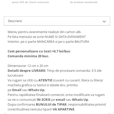
peste 500 de clienti multumiti
de produse handmade
Descriere
Meniu pentru evenimente realizat din carton alb.
Pe fata meniului se scrie NUME SI DATA EVENIMENT
Interior, pe o parte MANCAREA si pe o parte BAUTURA
Cost personalizare cu text:+0.7 lei/buc
Comanda minima 20 buc.
Dimensiune: 12 cm x 20 cm
Detalii despre LIVRARE:
Timp de procesare comanda: 3-5 zile
lucratoare
Va rugam sa cititi cu
ATENTIE
(cuvant cu cuvant, litera cu litera)
macheta grafica cu textul si datele dvs. primita
pe
Email
sau
Whats Up.
Pentru rapiditatea finalizarii comenzii, orice modificare va rugam
sa ne-o comunicati
IN SCRIS
pe
email
sau
Whats Up
.
Dupa confirmarea
BUNULUI de TIPAR
, responsabilitatea privind
corectitudinea textului tiparit
VA APARTINE
.