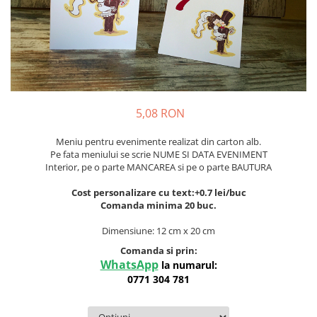
Meniuri & nr de BOTEZ
Pahare Miri & Nasi
Plicuri si cartoane pentru INVITATII
Cocarde nunta
TAVA pentru MOT
Inmormatare/pomana
Cruciulite de BOTEZ
Meniuri pentru NUNTA
Invitatii BANCHET
Decoratiuni NUNTA
5,08 RON
Baloane & decoratiuni BOTEZ
Meniu pentru evenimente realizat din carton alb.
Trusouri & Lumanari Botez
Pe fata meniului se scrie NUME SI DATA EVENIMENT
Interior, pe o parte MANCAREA si pe o parte BAUTURA
Cost personalizare cu text:+0.7 lei/buc
Comanda minima 20 buc.
Dimensiune: 12 cm x 20 cm
Comanda si prin:
WhatsApp
la numarul:
0771 304 781