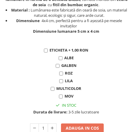
de soia
cu
fitil din bumbac organic
.
Material :
Lumânarea este fabricată din ceară de soia, un material
natural, ecologic și sigur, care arde curat.
Dimensiune
4x4 cm, perfectă pentru a fi așezată pe mesele
invitaților
Dimensiune lumanare 5 cm x 4 cm
ETICHETA + 1,00 RON
ALBE
GALBEN
ROZ
LILA
MULTICOLOR
MOV
IN STOC
Durata de livrare:
3-5 zile lucratoare
ADAUGA IN COS