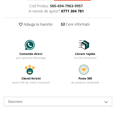
Cod Produs:
585-694-7963-9957
Ai nevoie de ajutor?
0771 304 781
Adauga la Favorite
Cere informatii
Comanda direct
Livrare rapida
prin aplicatia WhatsApp
3-4 zile lucratoare
Clienti fericiti
Peste 500
peste 500 de clienti multumiti
de produse handmade
Descriere