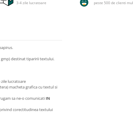
3-4 zile lucratoare
peste 500 de clienti mul
papirus.
mp) destinat tiparirii textului.
zile lucratoare
itera) macheta grafica cu textul si
va rugam sa ne-o comunicati
IN
 privind corectitudinea textului