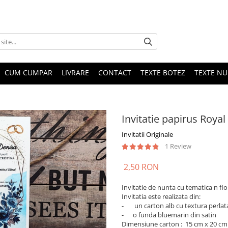
CUM CUMPAR
LIVRARE
CONTACT
TEXTE BOTEZ
TEXTE N
Invitatie papirus Roya
Invitatii Originale
1 Review
2,50 RON
Invitatie de nunta cu tematica n flo
Invitatia este realizata din:
- un carton alb cu textura perlata 
- o funda bluemarin din satin
Dimensiune carton : 15 cm x 20 cm