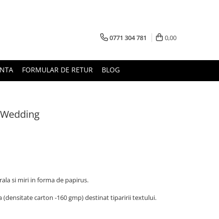
0771 304 781
0,00
UNTA
FORMULAR DE RETUR
BLOG
l Wedding
rala si miri in forma de papirus.
(densitate carton -160 gmp) destinat tiparirii textului.