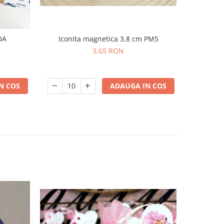
DA
Iconita magnetica 3.8 cm PM5
Co
3,65 RON
N COS
ADAUGA IN COS