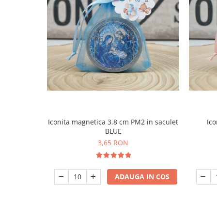
Iconita magnetica 3.8 cm PM2 in saculet
Ico
BLUE
3,65 RON
ADAUGA IN COS