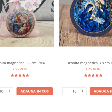
Iconita magnetica 3.8 cm
nita magnetica 3.8 cm PM4
3,25 RON
3,65 RON
ADAUGA I
ADAUGA IN COS