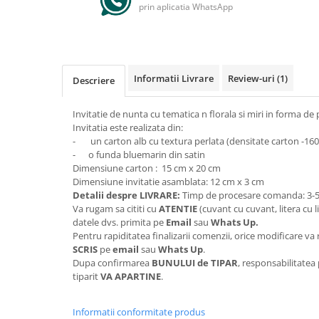
prin aplicatia WhatsApp
Informatii Livrare
Review-uri
(1)
Descriere
Invitatie de nunta cu tematica n florala si miri in forma de 
Invitatia este realizata din:
- un carton alb cu textura perlata (densitate carton -160 g
- o funda bluemarin din satin
Dimensiune carton : 15 cm x 20 cm
Dimensiune invitatie asamblata: 12 cm x 3 cm
Detalii despre LIVRARE:
Timp de procesare comanda: 3-5 
Va rugam sa cititi cu
ATENTIE
(cuvant cu cuvant, litera cu l
datele dvs. primita pe
Email
sau
Whats Up.
Pentru rapiditatea finalizarii comenzii, orice modificare 
SCRIS
pe
email
sau
Whats Up
.
Dupa confirmarea
BUNULUI de TIPAR
, responsabilitatea
tiparit
VA APARTINE
.
Informatii conformitate produs