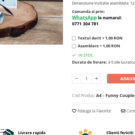
Dimensiune invitatie asamblata: 12
Comanda si prin:
WhatsApp
la numarul:
0771 304 781
Textul dorit + 1,00 RON
Asamblare + 1,00 RON
IN STOC
Durata de livrare:
3-5 zile lucrato
ADAUG
Cod Produs:
A4 - Funny Couple
Adauga la Favorite
Cere 
Livrare rapida
Clienti fericiti