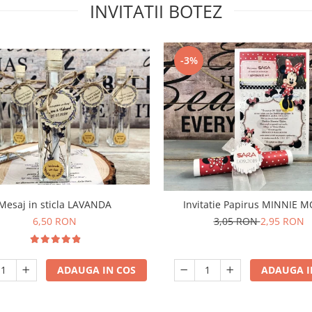
INVITATII BOTEZ
-3%
Mesaj in sticla LAVANDA
Invitatie Papirus MINNIE 
6,50 RON
3,05 RON
2,95 RON
ADAUGA IN COS
ADAUGA I