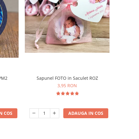
 PM2
Sapunel FOTO in Saculet ROZ
Borcane
3,95 RON
N COS
ADAUGA IN COS