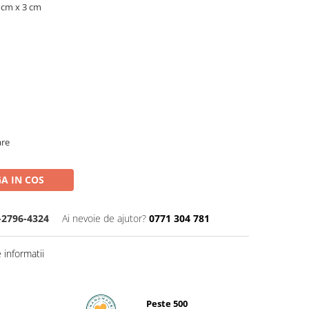
 cm x 3 cm
are
A IN COS
-2796-4324
Ai nevoie de ajutor?
0771 304 781
informatii
Peste 500