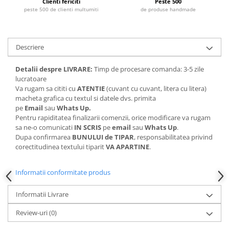
Clienti fericiti
Peste 500
peste 500 de clienti multumiti
de produse handmade
Descriere
Detalii despre LIVRARE:
Timp de procesare comanda: 3-5 zile
lucratoare
Va rugam sa cititi cu
ATENTIE
(cuvant cu cuvant, litera cu litera)
macheta grafica cu textul si datele dvs. primita
pe
Email
sau
Whats Up.
Pentru rapiditatea finalizarii comenzii, orice modificare va rugam
sa ne-o comunicati
IN SCRIS
pe
email
sau
Whats Up
.
Dupa confirmarea
BUNULUI de TIPAR
, responsabilitatea privind
corectitudinea textului tiparit
VA APARTINE
.
Informatii conformitate produs
Informatii Livrare
Review-uri
(0)