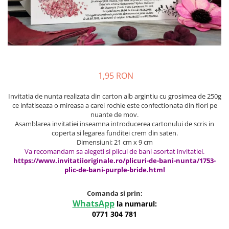
Meniuri & nr de BOTEZ
Pahare Miri & Nasi
Plicuri si cartoane pentru INVITATII
Cocarde nunta
TAVA pentru MOT
Inmormatare/pomana
Cruciulite de BOTEZ
Meniuri pentru NUNTA
Invitatii BANCHET
Decoratiuni NUNTA
1,95 RON
Baloane & decoratiuni BOTEZ
Invitatia de nunta realizata din carton alb argintiu cu grosimea de 250g
Trusouri & Lumanari Botez
ce infatiseaza o mireasa a carei rochie este confectionata din flori pe
nuante de mov.
Asamblarea invitatiei inseamna introducerea cartonului de scris in
coperta si legarea funditei crem din saten.
Dimensiuni: 21 cm x 9 cm
Va recomandam sa alegeti si plicul de bani asortat invitatiei.
https://www.invitatiioriginale.ro/plicuri-de-bani-nunta/1753-
plic-de-bani-purple-bride.html
Comanda si prin:
WhatsApp
la numarul:
0771 304 781