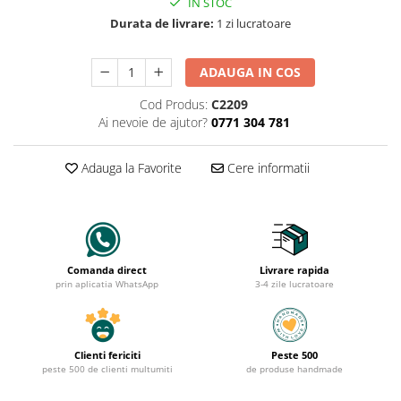
IN STOC
Durata de livrare:
1 zi lucratoare
ADAUGA IN COS
Cod Produs:
C2209
Ai nevoie de ajutor?
0771 304 781
Adauga la Favorite
Cere informatii
Comanda direct
Livrare rapida
prin aplicatia WhatsApp
3-4 zile lucratoare
Clienti fericiti
Peste 500
peste 500 de clienti multumiti
de produse handmade