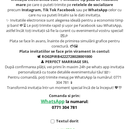
mare
pe care o puteti trimite pe
retelele de socializare
precum
Instagram, Tik Tok Facebook
sau pe
WhatsApp
celor cu
care nu va puteti întalni sa le dati invitatța.
✨ Invitatiile electronice sunt alegerea ideală pentru a economisi timp
și bani! 💸⏳ Le poți trimite rapid și ușor pe Facebook sau WhatsApp,
astfel încât toți invitații să fie la curent cu evenimentul vostru special!
💌🎉
Plata se face în avans, înainte de primirea simulării grafice pentru
corectură. 💳🖼️
Plata invitatiilor se face prin virament in contul:
🕊️
RO02PIRB4222728028001000
👤
PERFECT MARRIAGE SRL
După confirmarea plății, vei primi în maxim 24h pe whats app invitația
personalizată cu toate detaliile evenimentului tău! 📧✨
Pentru comandă, poți trimite mesaj pe WhatsApp la numărul: 0771
304 781 📱
Transformă invitația într-un moment special încă de la început! 💖🎊
Comanda si prin:
WhatsApp
la numarul:
0771 304 781
Textul dorit