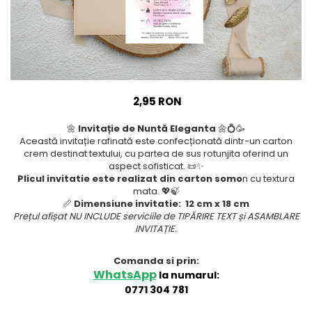
Meniuri & nr de BOTEZ
Pahare Miri & Nasi
Plicuri si cartoane pentru
Cocarde nunta
INVITATII
Inmormatare/pomana
TAVA pentru MOT
Meniuri pentru NUNTA
Cruciulite de BOTEZ
Decoratiuni NUNTA
2,95 RON
Invitatii BANCHET
🌼
Invitație de Nuntă Eleganta
🌼💍🥳
Baloane & decoratiuni BOTEZ
Această invitație rafinată este confecționată dintr-un carton
crem destinat textului, cu partea de sus rotunjita oferind un
Trusouri & Lumanari Botez
aspect sofisticat. 📜✨
Plicul invitatie este realizat din carton somo
n cu textura
mata. 💖🍃
📏
Dimensiune invitatie:
12 cm x 18 cm
Prețul afișat NU INCLUDE serviciile de TIPĂRIRE TEXT și ASAMBLARE
INVITAȚIE.
Comanda si prin:
WhatsApp
la numarul:
0771 304 781