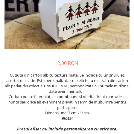
Meniuri & nr de BOTEZ
Pahare Miri & Nasi
Plicuri si cartoane pentru INVITATII
Cocarde nunta
TAVA pentru MOT
Inmormatare/pomana
Cruciulite de BOTEZ
Meniuri pentru NUNTA
Invitatii BANCHET
Decoratiuni NUNTA
Baloane & decoratiuni BOTEZ
Trusouri & Lumanari Botez
2,00 RON
Cutiuta din carton alb cu textura mata. Se inchide cu un snurulet
asortat din satin. Este personalizata cu o eticheta realizata din carton
alb perlat din colectia TRADITIONAL, personalizata cu numele mirilor si
data evenimentului.
Cutiuta poate fi umpluta cu bomboane si oferita drept marturie la
nunta sau orice alt eveniment privat in semn de multumire pentru
participare.
Dimensiune: 7 cm x 9 cm
Nota:
Pretul afisat nu include personalizarea cu eticheta.