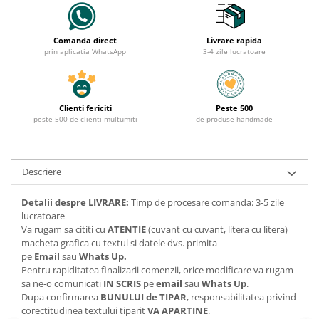
Comanda direct
Livrare rapida
prin aplicatia WhatsApp
3-4 zile lucratoare
Clienti fericiti
Peste 500
peste 500 de clienti multumiti
de produse handmade
Descriere
Detalii despre LIVRARE:
Timp de procesare comanda: 3-5 zile
lucratoare
Va rugam sa cititi cu
ATENTIE
(cuvant cu cuvant, litera cu litera)
macheta grafica cu textul si datele dvs. primita
pe
Email
sau
Whats Up.
Pentru rapiditatea finalizarii comenzii, orice modificare va rugam
sa ne-o comunicati
IN SCRIS
pe
email
sau
Whats Up
.
Dupa confirmarea
BUNULUI de TIPAR
, responsabilitatea privind
corectitudinea textului tiparit
VA APARTINE
.