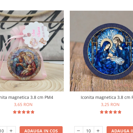
Iconita magnetica 3.8 cm
nita magnetica 3.8 cm PM4
3,25 RON
3,65 RON
ADAUGA I
ADAUGA IN COS