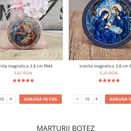
Iconita magnetica 3.8 cm
nita magnetica 3.8 cm PM4
3,25 RON
3,65 RON
ADAUGA I
ADAUGA IN COS
MARTURII BOTEZ