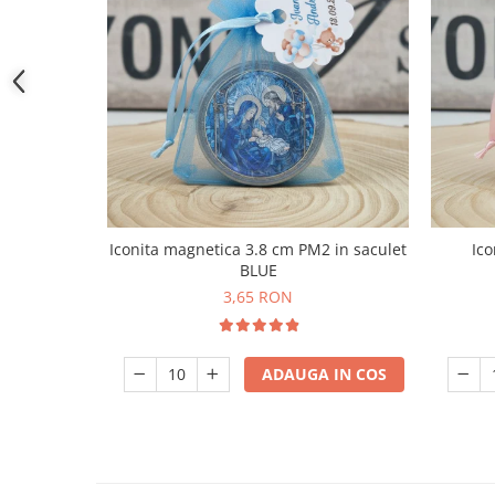
Iconita magnetica 3.8 cm PM2 in saculet
Ico
BLUE
3,65 RON
ADAUGA IN COS