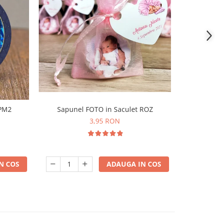
-31%
 PM2
Sapunel FOTO in Saculet ROZ
Magnet 
3,95 RON
N COS
ADAUGA IN COS