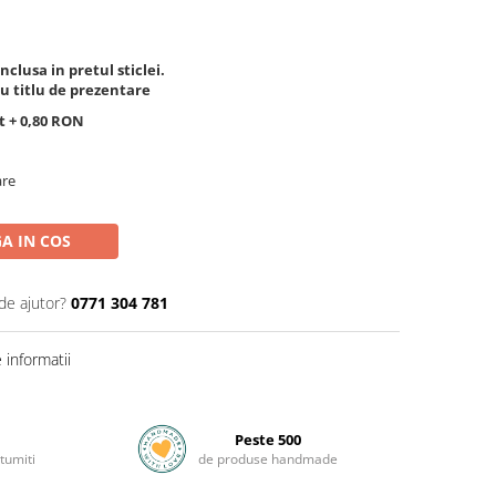
clusa in pretul sticlei.
u titlu de prezentare
 + 0,80 RON
are
A IN COS
de ajutor?
0771 304 781
informatii
Peste 500
tumiti
de produse handmade