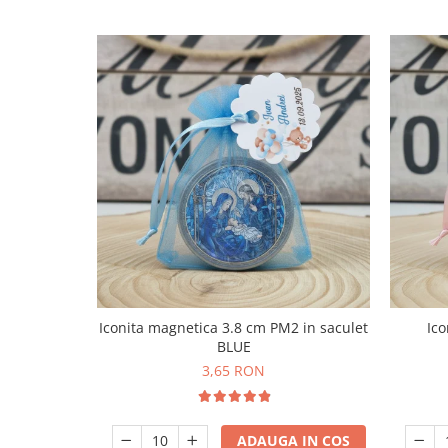
Iconita magnetica 3.8 cm PM2 in saculet
Ico
BLUE
3,65 RON
ADAUGA IN COS