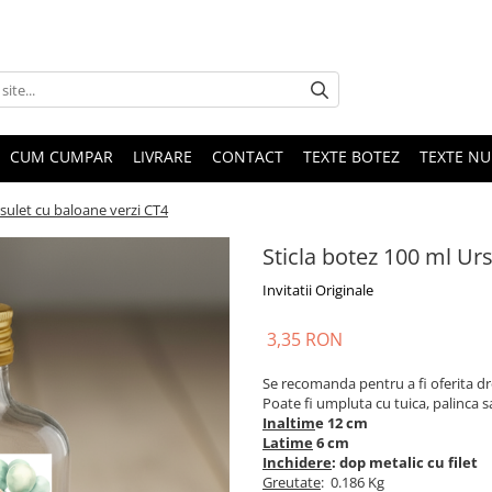
CUM CUMPAR
LIVRARE
CONTACT
TEXTE BOTEZ
TEXTE N
rsulet cu baloane verzi CT4
Sticla botez 100 ml Ur
Invitatii Originale
3,35 RON
Se recomanda pentru a fi oferita dr
Poate fi umpluta cu tuica, palinca s
Inaltim
e 12 cm
Latime
6 cm
Inchidere
: dop metalic cu filet
Greutate
: 0.186 Kg