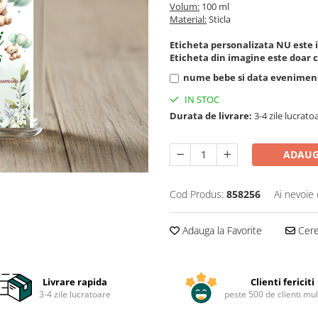
Volum:
100 ml
Material:
Sticla
Eticheta personalizata NU este in
Eticheta din imagine este doar c
nume bebe si data eveniment
IN STOC
Durata de livrare:
3-4 zile lucrato
ADAUG
Cod Produs:
858256
Ai nevoie 
Adauga la Favorite
Cere 
Livrare rapida
Clienti fericiti
3-4 zile lucratoare
peste 500 de clienti mul