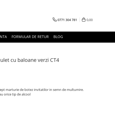
0771 304 781
0,00
UNTA
FORMULAR DE RETUR
BLOG
sulet cu baloane verzi CT4
ept marturie de botez invitatilor in semn de multumire.
au orice tip de alcool