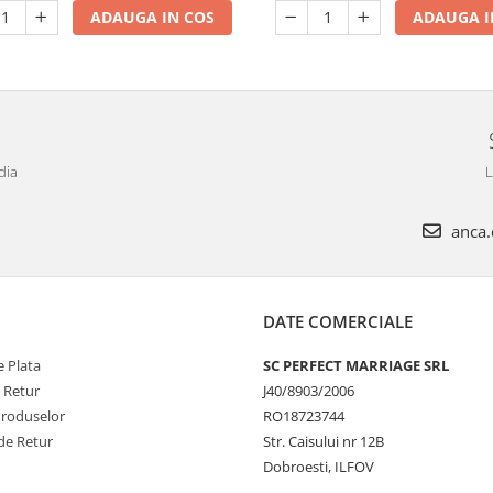
ADAUGA IN COS
ADAUGA I
dia
L
anca.c
DATE COMERCIALE
 Plata
SC PERFECT MARRIAGE SRL
e Retur
J40/8903/2006
Produselor
RO18723744
de Retur
Str. Caisului nr 12B
Dobroesti, ILFOV