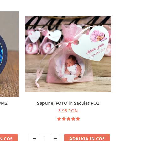
-31%
 PM2
Sapunel FOTO in Saculet ROZ
Magnet 
3,95 RON
N COS
ADAUGA IN COS