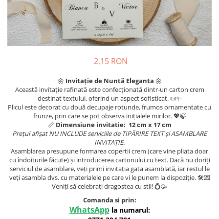
Meniuri & nr de BOTEZ
Pahare Miri & Nasi
Plicuri si cartoane pentru INVITATII
Cocarde nunta
TAVA pentru MOT
Inmormatare/pomana
Cruciulite de BOTEZ
Meniuri pentru NUNTA
2,15 RON
Invitatii BANCHET
Decoratiuni NUNTA
🌼
Invitație de Nuntă Eleganta
🌼
Baloane & decoratiuni BOTEZ
Această invitație rafinată este confecționată dintr-un carton crem
destinat textului, oferind un aspect sofisticat. 📜✨
Trusouri & Lumanari Botez
Plicul este decorat cu două decupaje rotunde, frumos ornamentate cu
frunze, prin care se pot observa inițialele mirilor. 💖🍃
📏
Dimensiune invitatie:
12 cm x 17 cm
Prețul afișat NU INCLUDE serviciile de TIPĂRIRE TEXT și ASAMBLARE
INVITAȚIE.
Asamblarea presupune formarea copertii crem (care vine pliata doar
cu îndoiturile făcute) și introducerea cartonului cu text. Dacă nu doriți
serviciul de asamblare, veți primi invitația gata asamblată, iar restul le
veți asambla dvs. cu materialele pe care vi le punem la dispoziție. 🛠️💌
Veniți să celebrați dragostea cu stil! 💍🥳
Comanda si prin:
WhatsApp
la numarul: