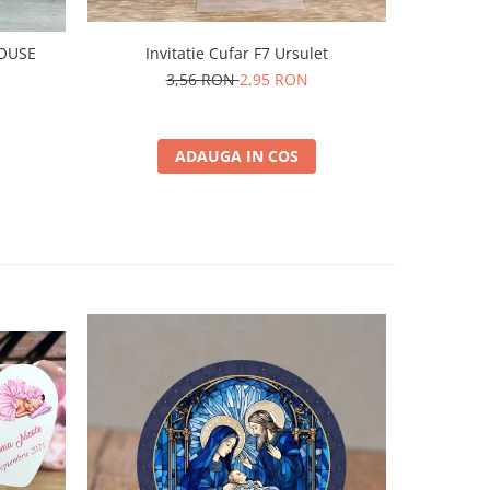
I
MOUSE
Invitatie Cufar F7 Ursulet
3,56 RON
2,95 RON
ADAUGA IN COS