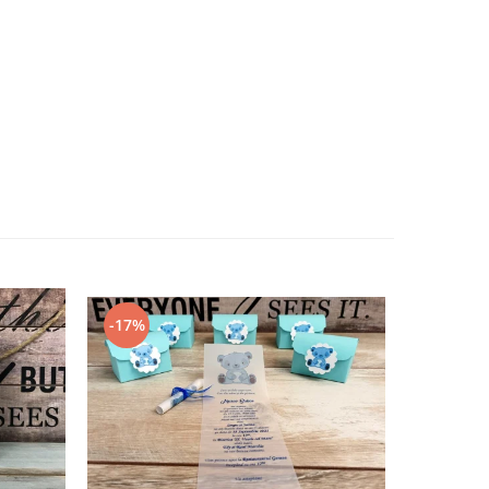
-17%
-50%