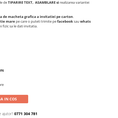
ile de
TIPARIRE TEXT,
ASAMBLARE si
realizarea variantei
ta de macheta grafica a invitatiei pe carton
.
utie mare
pe care o puteti trimite pe
facebook
sau
whats
fizic sa le dati invitatia.
RON
are
A IN COS
e ajutor?
0771 304 781