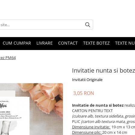
CUM CUMPAR
LIVRARE
CONTACT
TEXTE BOTEZ
TEXTE N
otez PM64
Invitatie nunta si bot
Invitatii Originale
3,05 RON
Invitatie de nunta si botez
realiz
CARTON PENTRU TEXT
(culoare alb, textura sidefata, gros
PLIC
(carton alb textura mata, gros
Dimensiune invitatie:
19 cm x 13 c
Dimensiune plic:
20 cm x 14 cm