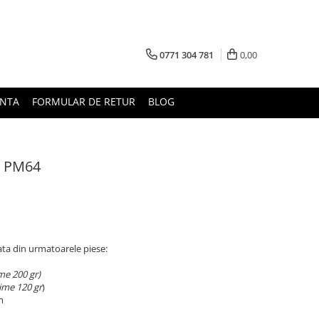
0771 304 781
0,00
UNTA
FORMULAR DE RETUR
BLOG
ez PM64
ata din urmatoarele piese:
ime 200 gr)
ime 120 gr
)
m