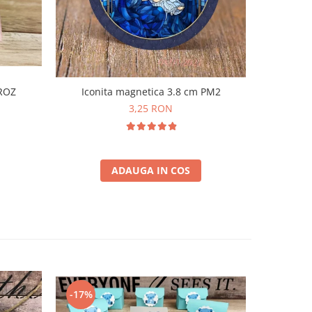
Iconita magnetica 3.8 cm PM2
 ROZ
Borcane
3,25 RON
ADAUGA IN COS
-17%