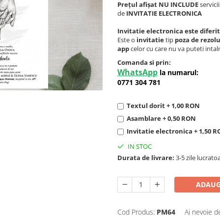
Prețul afișat NU INCLUDE
servici
de
INVITATIE ELECTRONICA
Invitatie electronica este diferi
Este o
invitatie
tip
poza de rezol
app
celor cu care nu va puteti intalni 
Comanda si prin:
WhatsApp
la numarul:
0771 304 781
Textul dorit + 1,00 RON
Asamblare + 0,50 RON
Invitatie electronica + 1,50 
IN STOC
Durata de livrare:
3-5 zile lucrato
ADAUG
Cod Produs:
PM64
Ai nevoie d