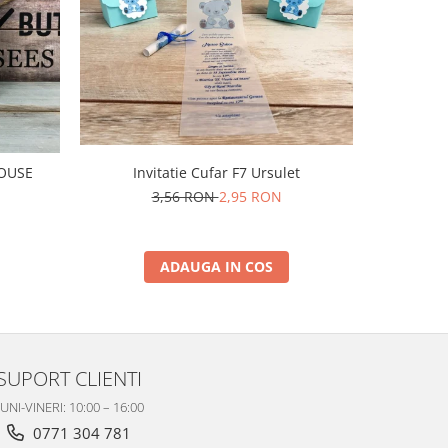
-50%
I
MOUSE
Invitatie Cufar F7 Ursulet
3,56 RON
2,95 RON
ADAUGA IN COS
SUPORT CLIENTI
UNI-VINERI: 10:00 – 16:00
0771 304 781