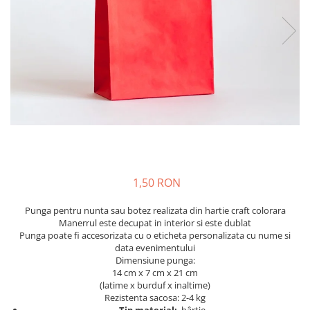
Meniuri & nr de BOTEZ
Pahare Miri & Nasi
Plicuri si cartoane pentru INVITATII
Cocarde nunta
TAVA pentru MOT
Inmormatare/pomana
Cruciulite de BOTEZ
Meniuri pentru NUNTA
Invitatii BANCHET
Decoratiuni NUNTA
Baloane & decoratiuni BOTEZ
Trusouri & Lumanari Botez
1,50 RON
Punga pentru nunta sau botez realizata din hartie craft colorara
Manerrul este decupat in interior si este dublat
Punga poate fi accesorizata cu o eticheta personalizata cu nume si
data evenimentului
Dimensiune punga:
14 cm x 7 cm x 21 cm
(latime x burduf x inaltime)
Rezistenta sacosa: 2-4 kg