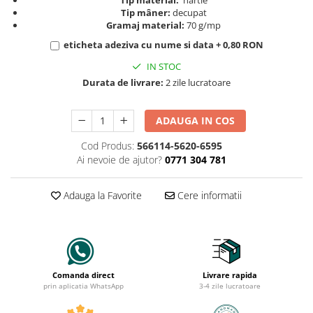
Tip material:
hârtie
Tip mâner:
decupat
Gramaj material:
70 g/mp
eticheta adeziva cu nume si data + 0,80 RON
IN STOC
Durata de livrare:
2 zile lucratoare
ADAUGA IN COS
Cod Produs:
566114-5620-6595
Ai nevoie de ajutor?
0771 304 781
Adauga la Favorite
Cere informatii
Comanda direct
Livrare rapida
prin aplicatia WhatsApp
3-4 zile lucratoare