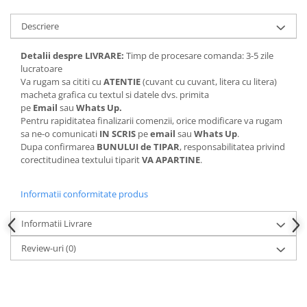
Descriere
Detalii despre LIVRARE:
Timp de procesare comanda: 3-5 zile
lucratoare
Va rugam sa cititi cu
ATENTIE
(cuvant cu cuvant, litera cu litera)
macheta grafica cu textul si datele dvs. primita
pe
Email
sau
Whats Up.
Pentru rapiditatea finalizarii comenzii, orice modificare va rugam
sa ne-o comunicati
IN SCRIS
pe
email
sau
Whats Up
.
Dupa confirmarea
BUNULUI de TIPAR
, responsabilitatea privind
corectitudinea textului tiparit
VA APARTINE
.
Informatii conformitate produs
Informatii Livrare
Review-uri
(0)