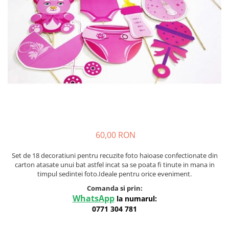
Meniuri & nr de BOTEZ
Pahare Miri & Nasi
Plicuri si cartoane pentru INVITATII
Cocarde nunta
TAVA pentru MOT
Inmormatare/pomana
Cruciulite de BOTEZ
Meniuri pentru NUNTA
Invitatii BANCHET
Decoratiuni NUNTA
Baloane & decoratiuni BOTEZ
Trusouri & Lumanari Botez
60,00 RON
Set de 18 decoratiuni pentru recuzite foto haioase confectionate din
carton atasate unui bat astfel incat sa se poata fi tinute in mana in
timpul sedintei foto.Ideale pentru orice eveniment.
Comanda si prin:
WhatsApp
la numarul:
0771 304 781