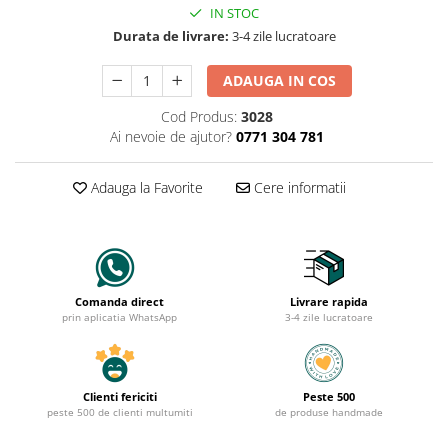
IN STOC
Durata de livrare:
3-4 zile lucratoare
ADAUGA IN COS
Cod Produs:
3028
Ai nevoie de ajutor?
0771 304 781
Adauga la Favorite
Cere informatii
Comanda direct
Livrare rapida
prin aplicatia WhatsApp
3-4 zile lucratoare
Clienti fericiti
Peste 500
peste 500 de clienti multumiti
de produse handmade