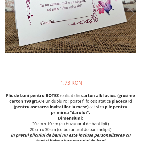
Meniuri & nr de BOTEZ
Pahare Miri & Nasi
Plicuri si cartoane pentru INVITATII
Cocarde nunta
TAVA pentru MOT
Inmormatare/pomana
Cruciulite de BOTEZ
Meniuri pentru NUNTA
Invitatii BANCHET
Decoratiuni NUNTA
Baloane & decoratiuni BOTEZ
Trusouri & Lumanari Botez
1,73 RON
Plic de bani pentru BOTEZ
realizat din
carton alb lucios. (grosime
carton 190 gr)
.Are un dublu rol: poate fi folosit atat ca
placecard
(pentru asezarea invitatilor la mese)
cat si ca
plic pentru
primirea "darului".
Dimensiuni:
20 cm x 10 cm (cu buzunarul de bani lipit)
20 cm x 30 cm (cu buzunarul de bani nelipit)
In pretul plicului de bani nu este inclusa personalizarea cu
text
si
lipirea buzunarului de bani