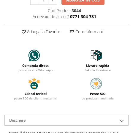
Cod Produs:
3044
Ai nevoie de ajutor?
0771 304 781
Adauga la Favorite
Cere informatii
Comanda direct
Livrare rapida
prin aplicatia WhatsApp
3-4 zile lucratoare
Clienti fericiti
Peste 500
peste 500 de clienti multumiti
de produse handmade
Descriere
Detalii despre LIVRARE:
Timp de procesare comanda: 3-5 zile