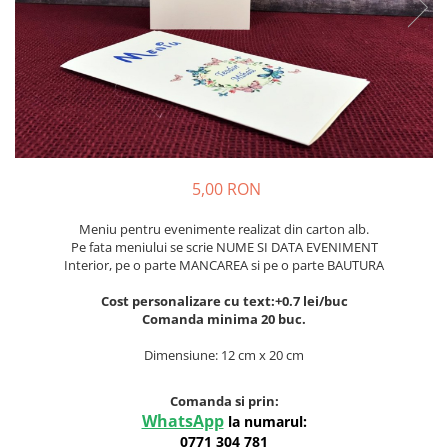
Meniuri & nr de BOTEZ
Pahare Miri & Nasi
Plicuri si cartoane pentru INVITATII
Cocarde nunta
TAVA pentru MOT
Inmormatare/pomana
Cruciulite de BOTEZ
Meniuri pentru NUNTA
Invitatii BANCHET
Decoratiuni NUNTA
Baloane & decoratiuni BOTEZ
5,00 RON
Trusouri & Lumanari Botez
Meniu pentru evenimente realizat din carton alb.
Pe fata meniului se scrie NUME SI DATA EVENIMENT
Interior, pe o parte MANCAREA si pe o parte BAUTURA
Cost personalizare cu text:+0.7 lei/buc
Comanda minima 20 buc.
Dimensiune: 12 cm x 20 cm
Comanda si prin:
WhatsApp
la numarul:
0771 304 781