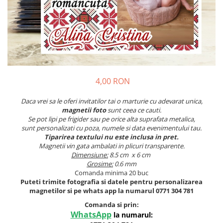
Meniuri & nr de BOTEZ
Pahare Miri & Nasi
Plicuri si cartoane pentru INVITATII
Cocarde nunta
TAVA pentru MOT
Inmormatare/pomana
Cruciulite de BOTEZ
Meniuri pentru NUNTA
Invitatii BANCHET
Decoratiuni NUNTA
4,00 RON
Baloane & decoratiuni BOTEZ
Daca vrei sa le oferi invitatilor tai o marturie cu adevarat unica,
Trusouri & Lumanari Botez
magnetii foto
sunt ceea ce cauti.
Se pot lipi pe frigider sau pe orice alta suprafata metalica,
sunt personalizati cu poza, numele si data evenimentului tau.
Tiparirea textului nu este inclusa in pret.
Magnetii vin gata ambalati in plicuri transparente.
Dimensiune:
8.5 cm x 6 cm
Grosime:
0.6 mm
Comanda minima 20 buc
Puteti trimite fotografia si datele pentru personalizarea
magnetilor si pe whats app la numarul 0771 304 781
Comanda si prin:
WhatsApp
la numarul: