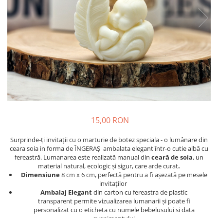
Meniuri & nr de BOTEZ
Pahare Miri & Nasi
Plicuri si cartoane pentru INVITATII
Cocarde nunta
TAVA pentru MOT
Inmormatare/pomana
Cruciulite de BOTEZ
Meniuri pentru NUNTA
Invitatii BANCHET
Decoratiuni NUNTA
Baloane & decoratiuni BOTEZ
Trusouri & Lumanari Botez
15,00 RON
Surprinde-ți invitații cu o marturie de botez speciala - o lumânare din
ceara soia in forma de ÎNGERAȘ ambalata elegant într-o cutie albă cu
fereastră. Lumanarea este realizată manual din
ceară de soia
, un
material natural, ecologic și sigur, care arde curat
.
Dimensiune
8 cm x 6 cm, perfectă pentru a fi așezată pe mesele
invitaților
Ambalaj Elegant
din carton cu fereastra de plastic
transparent permite vizualizarea lumanarii și poate fi
personalizat cu o eticheta cu numele bebelusului si data