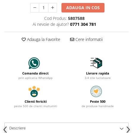
ADAUGA IN COS
Cod Produs:
5807588
Ai nevoie de ajutor?
0771 304 781
Adauga la Favorite
Cere informatii
Comanda direct
Livrare rapida
prin aplicatia WhatsApp
3-4 zile lucratoare
Clienti fericiti
Peste 500
peste 500 de clienti multumiti
de produse handmade
Descriere