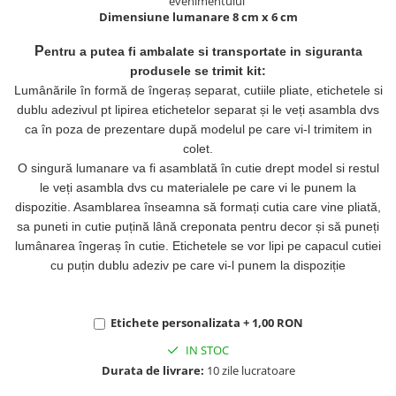
evenimentului
Dimensiune lumanare 8 cm x 6 cm
P
entru a putea fi ambalate si transportate in siguranta
produsele se trimit kit:
Lumânările în formă de îngeraș separat, cutiile pliate, etichetele si
dublu adezivul pt lipirea etichetelor separat și le veți asambla dvs
ca în poza de prezentare după modelul pe care vi-l trimitem in
colet.
O singură lumanare va fi asamblată în cutie drept model si restul
le veți asambla dvs cu materialele pe care vi le punem la
dispozitie. Asamblarea înseamna să formați cutia care vine pliată,
sa puneti in cutie puțină lână creponata pentru decor și să puneți
lumânarea îngeraș în cutie. Etichetele se vor lipi pe capacul cutiei
cu puțin dublu adeziv pe care vi-l punem la dispoziție
Etichete personalizata + 1,00 RON
IN STOC
Durata de livrare:
10 zile lucratoare