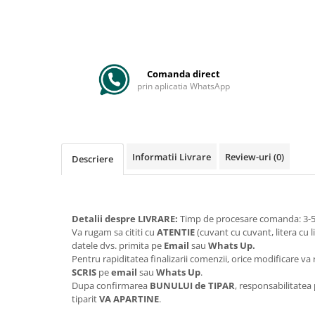
Comanda direct
prin aplicatia WhatsApp
Informatii Livrare
Review-uri
(0)
Descriere
Detalii despre LIVRARE:
Timp de procesare comanda: 3-5 
Va rugam sa cititi cu
ATENTIE
(cuvant cu cuvant, litera cu l
datele dvs. primita pe
Email
sau
Whats Up.
Pentru rapiditatea finalizarii comenzii, orice modificare 
SCRIS
pe
email
sau
Whats Up
.
Dupa confirmarea
BUNULUI de TIPAR
, responsabilitatea
tiparit
VA APARTINE
.