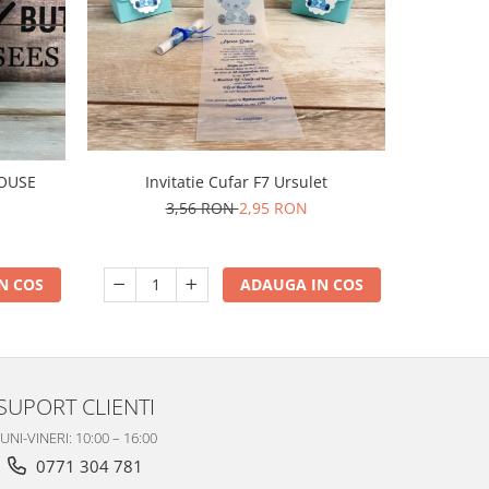
-50%
I
MOUSE
Invitatie Cufar F7 Ursulet
3,56 RON
2,95 RON
N COS
ADAUGA IN COS
SUPORT CLIENTI
UNI-VINERI: 10:00 – 16:00
0771 304 781