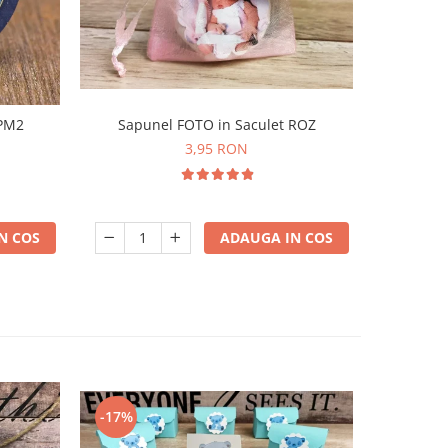
 PM2
Sapunel FOTO in Saculet ROZ
Magnet 
3,95 RON
N COS
ADAUGA IN COS
-17%