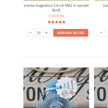
Iconita magnetica 3.8 cm PM2 in saculet
Ico
BLUE
3,65 RON
ADAUGA IN COS