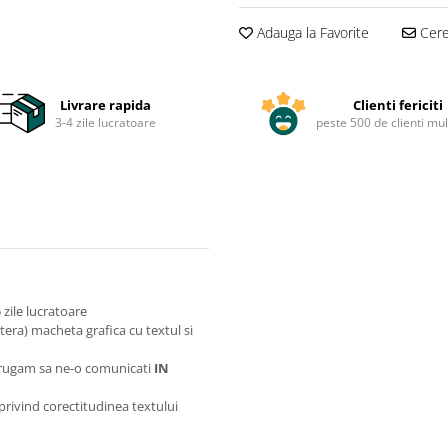
Adauga la Favorite
Cere 
Livrare rapida
Clienti fericiti
3-4 zile lucratoare
peste 500 de clienti mul
zile lucratoare
itera) macheta grafica cu textul si
va rugam sa ne-o comunicati
IN
 privind corectitudinea textului