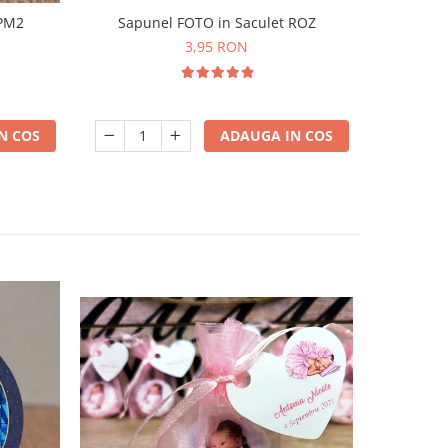
 PM2
Sapunel FOTO in Saculet ROZ
Magnet 
3,95 RON
N COS
ADAUGA IN COS
-31%