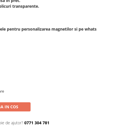
sa in pret.
plicuri transparente.
atele pentru personalizarea magnetilor si pe whats
are
A IN COS
oie de ajutor?
0771 304 781