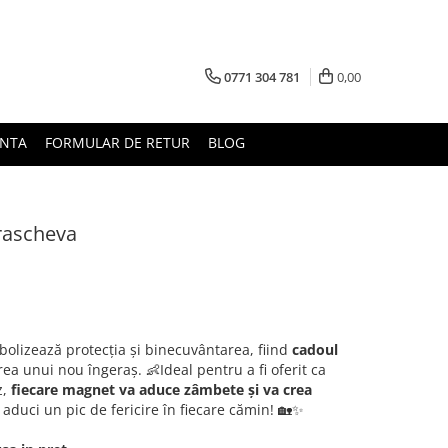
0771 304 781
0,00
UNTA
FORMULAR DE RETUR
BLOG
rascheva
bolizează protecția și binecuvântarea, fiind
cadoul
a unui nou îngeraș. 👶Ideal pentru a fi oferit ca
z,
fiecare magnet va aduce zâmbete și va crea
aduci un pic de fericire în fiecare cămin! 🏡✨