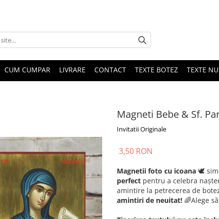
CUM CUMPAR
LIVRARE
CONTACT
TEXTE BOTEZ
TEXTE N
Magneti Bebe & Sf. Pa
Invitatii Originale
3,50 RON
Magnetii foto cu icoana
🕊️ sim
perfect
pentru a celebra naștere
amintire la petrecerea de bote
amintiri de neuitat!
🌈Alege să 