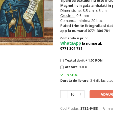
Tiparirea textului nu este inclu
Magnetii vin gata ambalati in 
Dimensiune:
8.5 cm x 6 cm
Grosime:
0.6 mm
Comanda minima 20 buc
Puteti trimite fotografia si d
app la numarul 0771 304 781
Comanda si prin:
WhatsApp
la numarul:
0771 304 781
Textul dorit + 1,00 RON
atasare FOTO
IN STOC
Durata de livrare:
3-4 zile lucrato
ADAUG
Cod Produs:
3732-9433
Ai nev