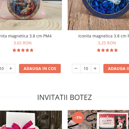
Iconita magnetica 3.8 cm
nita magnetica 3.8 cm PM4
3,25 RON
3,65 RON
ADAUGA I
ADAUGA IN COS
INVITATII BOTEZ
-3%