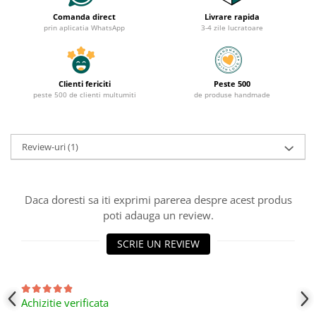
Comanda direct
Livrare rapida
prin aplicatia WhatsApp
3-4 zile lucratoare
Clienti fericiti
Peste 500
peste 500 de clienti multumiti
de produse handmade
Review-uri
(1)
Daca doresti sa iti exprimi parerea despre acest produs
poti adauga un review.
SCRIE UN REVIEW
Achizitie verificata