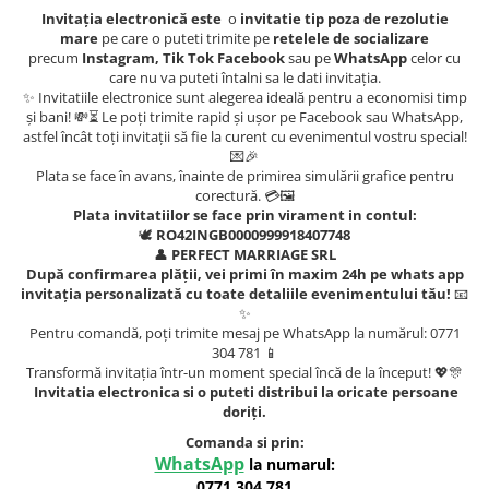
Invitația electronică este
o
invitatie tip poza de rezolutie
mare
pe care o puteti trimite pe
retelele de socializare
precum
Instagram, Tik Tok Facebook
sau pe
WhatsApp
celor cu
care nu va puteti întalni sa le dati invitația.
✨ Invitatiile electronice sunt alegerea ideală pentru a economisi timp
și bani! 💸⏳ Le poți trimite rapid și ușor pe Facebook sau WhatsApp,
astfel încât toți invitații să fie la curent cu evenimentul vostru special!
💌🎉
Plata se face în avans, înainte de primirea simulării grafice pentru
corectură. 💳🖼️
Plata invitatiilor se face prin virament in contul:
🕊️
RO42INGB0000999918407748
👤
PERFECT MARRIAGE SRL
După confirmarea plății, vei primi în maxim 24h pe whats app
invitația personalizată cu toate detaliile evenimentului tău!
📧
✨
Pentru comandă, poți trimite mesaj pe WhatsApp la numărul: 0771
304 781 📱
Transformă invitația într-un moment special încă de la început! 💖🎊
Invitatia electronica si o puteti distribui la oricate persoane
doriți.
Comanda si prin:
WhatsApp
la numarul:
0771 304 781