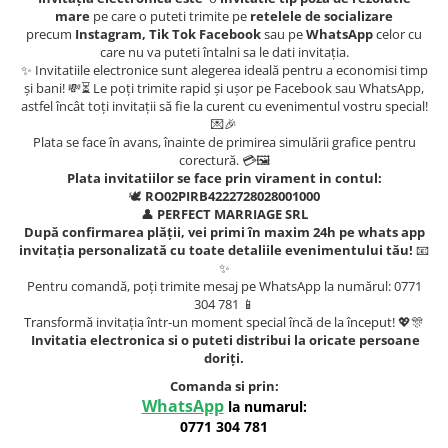
mare
pe care o puteti trimite pe
retelele de socializare
precum
Instagram, Tik Tok Facebook
sau pe
WhatsApp
celor cu
care nu va puteti întalni sa le dati invitația.
✨ Invitatiile electronice sunt alegerea ideală pentru a economisi timp
și bani! 💸⏳ Le poți trimite rapid și ușor pe Facebook sau WhatsApp,
astfel încât toți invitații să fie la curent cu evenimentul vostru special!
💌🎉
Plata se face în avans, înainte de primirea simulării grafice pentru
corectură. 💳🖼️
Plata invitatiilor se face prin virament in contul:
🕊️
RO02PIRB4222728028001000
👤
PERFECT MARRIAGE SRL
După confirmarea plății, vei primi în maxim 24h pe whats app
invitația personalizată cu toate detaliile evenimentului tău!
📧
✨
Pentru comandă, poți trimite mesaj pe WhatsApp la numărul: 0771
304 781 📱
Transformă invitația într-un moment special încă de la început! 💖🎊
Invitatia electronica si o puteti distribui la oricate persoane
doriți.
Comanda si prin:
WhatsApp
la numarul:
0771 304 781