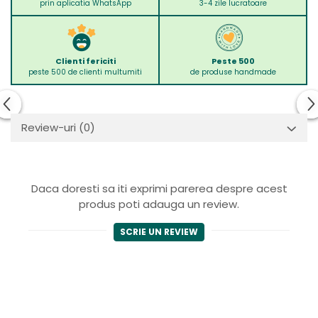
prin aplicatia WhatsApp
3-4 zile lucratoare
Clienti fericiti
Peste 500
peste 500 de clienti multumiti
de produse handmade
Review-uri
(0)
Daca doresti sa iti exprimi parerea despre acest
produs poti adauga un review.
SCRIE UN REVIEW