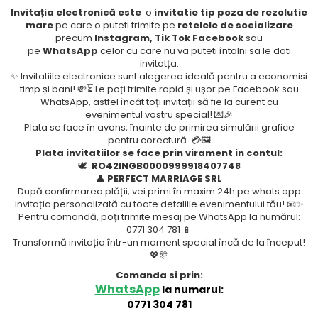
Invitația electronică este
o
invitatie tip poza de rezolutie
mare
pe care o puteti trimite pe
retelele de socializare
precum
Instagram, Tik Tok Facebook
sau
pe
WhatsApp
celor cu care nu va puteti întalni sa le dati
invitatța.
✨ Invitatiile electronice sunt alegerea ideală pentru a economisi
timp și bani! 💸⏳ Le poți trimite rapid și ușor pe Facebook sau
WhatsApp, astfel încât toți invitații să fie la curent cu
evenimentul vostru special! 💌🎉
Plata se face în avans, înainte de primirea simulării grafice
pentru corectură. 💳🖼️
Plata invitatiilor se face prin virament in contul:
🕊️
RO42INGB0000999918407748
👤
PERFECT MARRIAGE SRL
După confirmarea plății, vei primi în maxim 24h pe whats app
invitația personalizată cu toate detaliile evenimentului tău! 📧✨
Pentru comandă, poți trimite mesaj pe WhatsApp la numărul:
0771 304 781 📱
Transformă invitația într-un moment special încă de la început!
💖🎊
Comanda si prin:
WhatsApp
la numarul:
0771 304 781