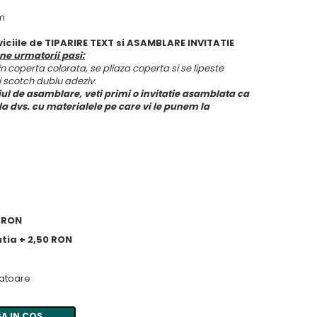
cm
iciile de TIPARIRE TEXT si ASAMBLARE INVITATIE
ne urmatorii pasi:
in coperta colorata, se pliaza coperta si se lipeste
i scotch dublu adeziv.
ciul de asamblare, veti primi o invitatie asamblata ca
bla dvs. cu materialele pe care vi le punem la
0 RON
tatia + 2,50 RON
ratoare
A IN COS