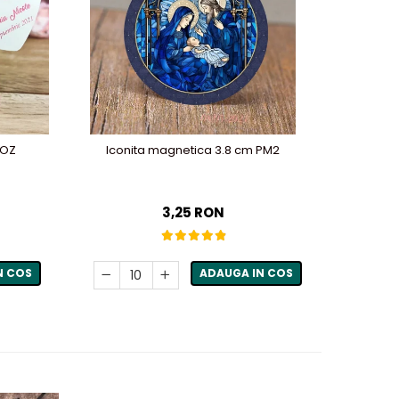
ROZ
Iconita magnetica 3.8 cm PM2
Borcane
3,25 RON
N COS
ADAUGA IN COS