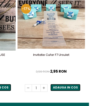
-17%
-50%
OUSE
Invitatie Cufar F7 Ursulet
2,95 RON
3,56 RON
N COS
ADAUGA IN COS