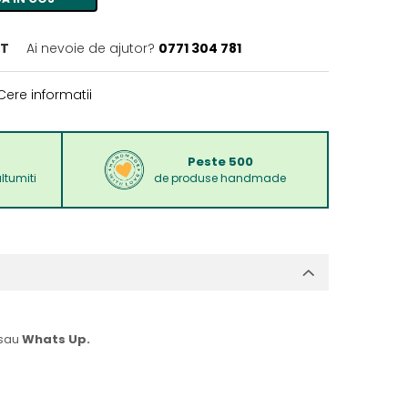
IT
Ai nevoie de ajutor?
0771 304 781
ere informatii
Peste 500
ltumiti
de produse handmade
sau
Whats Up.