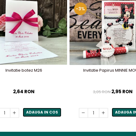
-3%
Invitatie botez M26
Invitatie Papirus MINNIE M
2,64 RON
2,95 RON
3,05 RON
ADAUGA IN COS
ADAUGA I