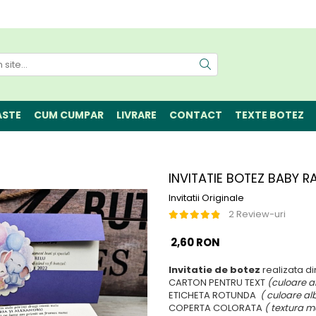
ASTE
CUM CUMPAR
LIVRARE
CONTACT
TEXTE BOTEZ
INVITATIE BOTEZ BABY R
Invitatii Originale
2 Review-uri
2,60 RON
Invitatie de botez
realizata d
CARTON PENTRU TEXT
(culoare a
ETICHETA ROTUNDA
( culoare alb
COPERTA COLORATA
( textura m