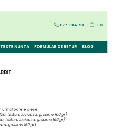
0771 304 781
0,00
TEXTE NUNTA
FORMULAR DE RETUR
BLOG
ABBIT
in urmatoarele piese:
lba, textura lucioasa, grosime 160 gr)
a, textura lucioasa, grosime 160 gr)
ata, grosime 160 gr
)