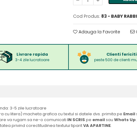
Cod Produs:
83 - BABY RABB
Adauga la Favorite
C
Livrare rapida
Clienti fericiti
3-4 zile lucratoare
peste 500 de clienti mu
a: 3-5 zile lucratoare
ra cu litera) macheta grafica cu textul si datele dvs. primita pe
Email
ficare va rugam sa ne-o comunicati
IN SCRIS
pe
email
sau
Whats Up
.
tatea privind corectitudinea textului tiparit
VA APARTINE
.