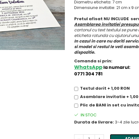
Diametru eticheta: 7 cm
Dimensiune invitatie: 21 cm x 9 
Pretul afisat NU INCLUDE serv
Asamblarea invitatiei presupu
cartonul cu text textului se pune 
eticheta rotunda cu ajutorul unu
In cazul in care nu doriti servi
si model si restul le veti asam
dispozitie.
Comanda si prin:
WhatsApp
la numarul:
0771 304 781
Textul dorit + 1,00 RON
Asamblare invitatie + 1,0
Plic de BANI in set cu invi
IN STOC
Durata de livrare:
3-4 zile luc
ADAUG