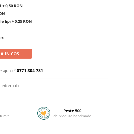
 + 0,50 RON
RON
e lipi + 0,25 RON
are
A IN COS
e ajutor?
0771 304 781
informatii
Peste 500
tumiti
de produse handmade