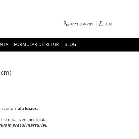
0771 304 781
0,00
UNTA
FORMULAR DE RETUR
BLOG
 cm)
din carton
alb lucios.
le si data evenimentului.
clus in pretul marturiei.