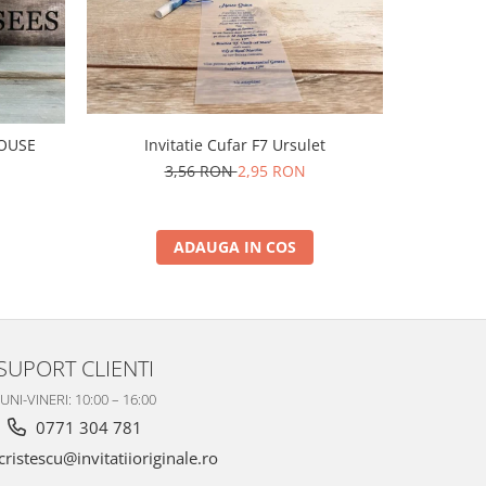
-50%
I
MOUSE
Invitatie Cufar F7 Ursulet
3,56 RON
2,95 RON
ADAUGA IN COS
SUPORT CLIENTI
UNI-VINERI: 10:00 – 16:00
0771 304 781
ristescu@invitatiioriginale.ro