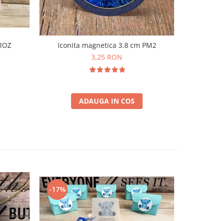
Iconita magnetica 3.8 cm PM2
 ROZ
Borcane
3,25 RON
ADAUGA IN COS
-17%