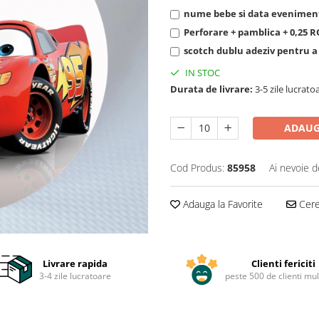
nume bebe si data eveniment
Perforare + pamblica + 0,25 
scotch dublu adeziv pentru a l
IN STOC
Durata de livrare:
3-5 zile lucrato
ADAUG
Cod Produs:
85958
Ai nevoie d
Adauga la Favorite
Cere 
Livrare rapida
Clienti fericiti
3-4 zile lucratoare
peste 500 de clienti mul