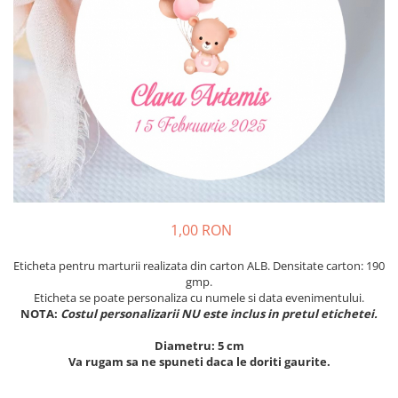
Meniuri & nr de BOTEZ
Pahare Miri & Nasi
Plicuri si cartoane pentru INVITATII
Cocarde nunta
TAVA pentru MOT
Inmormatare/pomana
Cruciulite de BOTEZ
Meniuri pentru NUNTA
Invitatii BANCHET
Decoratiuni NUNTA
Baloane & decoratiuni BOTEZ
Trusouri & Lumanari Botez
1,00 RON
Eticheta pentru marturii realizata din carton ALB. Densitate carton: 190
gmp.
Eticheta se poate personaliza cu numele si data evenimentului.
NOTA:
Costul personalizarii NU este inclus in pretul etichetei.
Diametru: 5 cm
Va rugam sa ne spuneti daca le doriti gaurite.