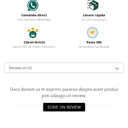
Comanda direct
Livrare rapida
prin aplicatia WhatsApp
3-4 zile lucratoare
Clienti fericiti
Peste 500
peste 500 de clienti multumiti
de produse handmade
Review-uri
(0)
Daca doresti sa iti exprimi parerea despre acest produs
poti adauga un review.
SCRIE UN REVIEW