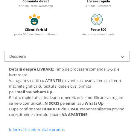
Comanda direct
Livrare rapida
prin aplicatia WhatsApp
3-4 zile lucratoare
Clienti fericiti
Peste 500
peste 500 de clienti multumiti
de produse handmade
Descriere
Detalii despre LIVRARE:
Timp de procesare comanda: 3-5 zile
lucratoare
Va rugam sa cititi cu
ATENTIE
(cuvant cu cuvant, litera cu litera)
macheta grafica cu textul si datele dvs. primita
pe
Email
sau
Whats Up.
Pentru rapiditatea finalizarii comenzii, orice modificare va rugam
sa ne-o comunicati
IN SCRIS
pe
email
sau
Whats Up
.
Dupa confirmarea
BUNULUI de TIPAR
, responsabilitatea privind
corectitudinea textului tiparit
VA APARTINE
.
Informatii conformitate produs