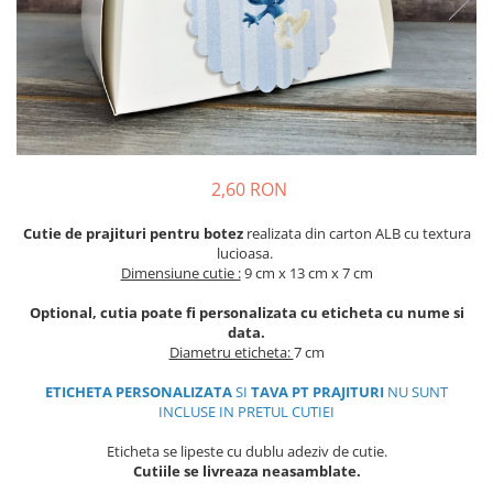
Meniuri & nr de BOTEZ
Pahare Miri & Nasi
Plicuri si cartoane pentru INVITATII
Cocarde nunta
TAVA pentru MOT
Inmormatare/pomana
Cruciulite de BOTEZ
Meniuri pentru NUNTA
Invitatii BANCHET
Decoratiuni NUNTA
2,60 RON
Baloane & decoratiuni BOTEZ
Trusouri & Lumanari Botez
Cutie de prajituri pentru botez
realizata din carton ALB cu textura
lucioasa.
Dimensiune cutie :
9 cm x 13 cm x 7 cm
Optional, cutia poate fi personalizata cu eticheta cu nume si
data.
Diametru eticheta:
7 cm
ETICHETA PERSONALIZATA
SI
TAVA PT PRAJITURI
NU SUNT
INCLUSE IN PRETUL CUTIEI
Eticheta se lipeste cu dublu adeziv de cutie.
Cutiile se livreaza neasamblate.