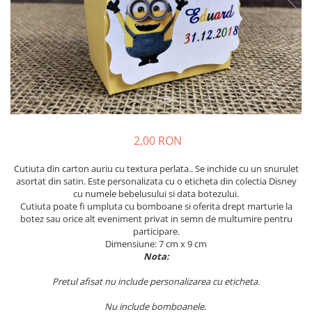
Meniuri & nr de BOTEZ
Pahare Miri & Nasi
Plicuri si cartoane pentru INVITATII
Cocarde nunta
TAVA pentru MOT
Inmormatare/pomana
Cruciulite de BOTEZ
Meniuri pentru NUNTA
Invitatii BANCHET
Decoratiuni NUNTA
Baloane & decoratiuni BOTEZ
2,00 RON
Trusouri & Lumanari Botez
Cutiuta din carton auriu cu textura perlata.. Se inchide cu un snurulet
asortat din satin. Este personalizata cu o eticheta din colectia Disney
cu numele bebelusului si data botezului.
Cutiuta poate fi umpluta cu bomboane si oferita drept marturie la
botez sau orice alt eveniment privat in semn de multumire pentru
participare.
Dimensiune: 7 cm x 9 cm
Nota:
Pretul afisat nu include personalizarea cu eticheta.
Nu include bomboanele.