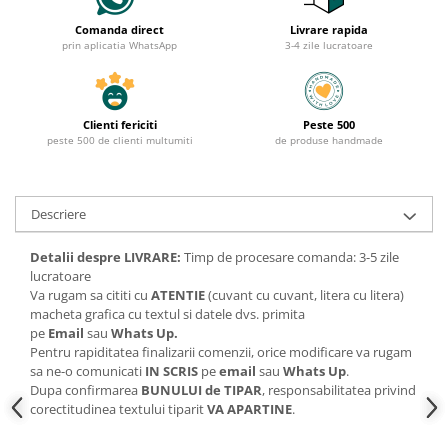
Comanda direct
Livrare rapida
prin aplicatia WhatsApp
3-4 zile lucratoare
Clienti fericiti
Peste 500
peste 500 de clienti multumiti
de produse handmade
Descriere
Detalii despre LIVRARE:
Timp de procesare comanda: 3-5 zile
lucratoare
Va rugam sa cititi cu
ATENTIE
(cuvant cu cuvant, litera cu litera)
macheta grafica cu textul si datele dvs. primita
pe
Email
sau
Whats Up.
Pentru rapiditatea finalizarii comenzii, orice modificare va rugam
sa ne-o comunicati
IN SCRIS
pe
email
sau
Whats Up
.
Dupa confirmarea
BUNULUI de TIPAR
, responsabilitatea privind
corectitudinea textului tiparit
VA APARTINE
.